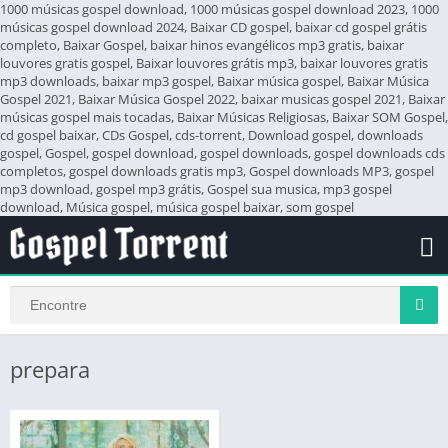
1000 músicas gospel download, 1000 músicas gospel download 2023, 1000
músicas gospel download 2024, Baixar CD gospel, baixar cd gospel grátis
completo, Baixar Gospel, baixar hinos evangélicos mp3 gratis, baixar
louvores gratis gospel, Baixar louvores grátis mp3, baixar louvores gratis
mp3 downloads, baixar mp3 gospel, Baixar música gospel, Baixar Música
Gospel 2021, Baixar Música Gospel 2022, baixar musicas gospel 2021, Baixar
músicas gospel mais tocadas, Baixar Músicas Religiosas, Baixar SOM Gospel,
cd gospel baixar, CDs Gospel, cds-torrent, Download gospel, downloads
gospel, Gospel, gospel download, gospel downloads, gospel downloads cds
completos, gospel downloads gratis mp3, Gospel downloads MP3, gospel
mp3 download, gospel mp3 grátis, Gospel sua musica, mp3 gospel
download, Música gospel, música gospel baixar, som gospel
prepara