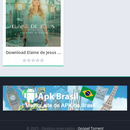
Download Elaine de Jesus – Música Prepare o Culto (2023) [Mp3 Gospel]
© 2023 - Direitos reservados -
Gospel Torrent