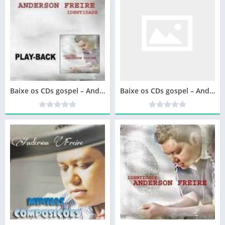
Baixe os CDs gospel – Anderson Freire – Identidade (Playback) 2011
Baixe os CDs gospel – Anderson Freire – CD Raridade