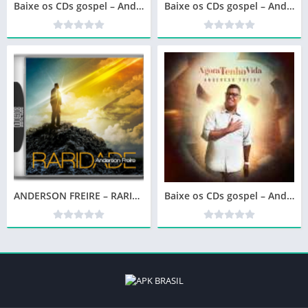
Baixe os CDs gospel – Anderson Freire – Minhas Composições 2012
Baixe os CDs gospel – Anderson Freire – Identidade
ANDERSON FREIRE – RARIDADE – (2013)
Baixe os CDs gospel – Anderson Freire – Agora Tenho Vida (2025) [Mp3 Gospel] via Torrent