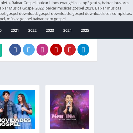
eto, Baixar Gospel, baixar hinos evangélicos mp3 gratis, baixar louvores
Baixar Música Gospel 2022, baixar musicas gospel 2021, Baixar músicas
ospel, gospel download, gospel downloads, gospel downloads cds completos,
el, música gospel baixar, som gospel
0
2021
2022
2023
2024
2025