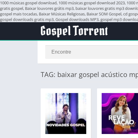
1000 músicas gospel download, 1000 músicas gospel download 2023, 1000 mús
gratis gospel, Baixar louvores grátis mp3, baixar louvores gratis mp3 down
gospel mais tocadas, Baixar Músicas Religiosas, Baixar SOM Gospel, cd gos
gospel downloads gratis mp3, Gospel downloads MP3, gospel mp3 download,
TAG: baixar gospel acústico m