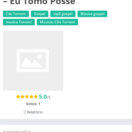
– Eu Tomo Posse
Cds Torrent
Gospel
mp3 gospel
Música gospel
musica Torrent
‎Musicas CDs Torrent
5.0
/5
Votos:
1
Relatório