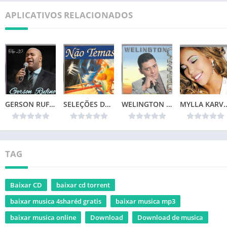
APLICATIVOS RELACIONADOS
GERSON RUFINO – TOP 20
SELEÇÕES DA COLEÇÃO CANÇÕES DE VIDA – NÃO TEMAS (1996)📌
WELINGTON CAMARGO (1999)
MYLLA KARVALHO – 
TAG
Baixar CD
baixar cd torrent
baixar musica 4sharéd gratis
baixar musica mp3
baixar musica online
Download
Download de musica