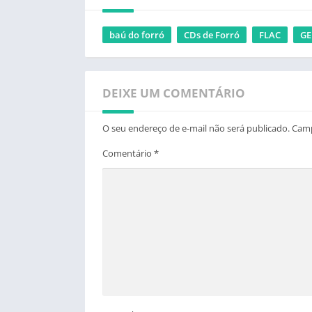
baú do forró
CDs de Forró
FLAC
GE
DEIXE UM COMENTÁRIO
O seu endereço de e-mail não será publicado.
Camp
Comentário
*