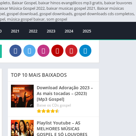
eto, Baixar Gospel, baixar hinos evangélicos mp3 gratis, baixar louvores
Baixar Música Gospel 2022, baixar musicas gospel 2021, Baixar músicas
ospel, gospel download, gospel downloads, gospel downloads cds completos,
el, música gospel baixar, som gospel
0
2021
2022
2023
2024
2025
TOP 10 MAIS BAIXADOS
Download Adoração 2023 –
As mais tocadas – (2023)
[Mp3 Gospel]
Baixe os CDs gospel
Playlist Youtube – AS
MELHORES MÚSICAS
GOSPEL E SÓ LOUVORES