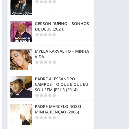
GERSON RUFINO – SONHOS
DE DEUS (2024)
MYLLA KARVALHO – MINHA
VIDA
PADRE ALESSANDRO
CAMPOS – O QUE É QUE EU
SOU SEM JESUS (2014)
PADRE MARCELO ROSSI –
MINHA BÊNÇÃO (2006)