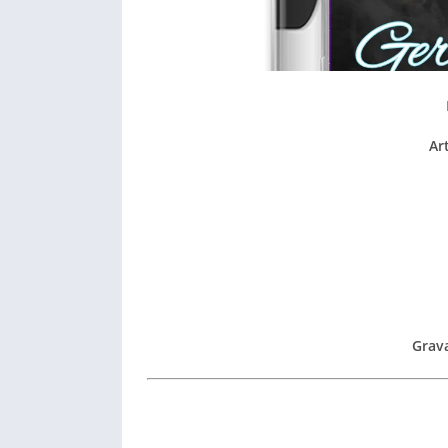
Art
Grav