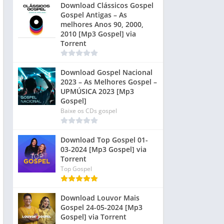
Download Clássicos Gospel
Gospel Antigas – As
melhores Anos 90, 2000,
2010 [Mp3 Gospel] via
Torrent
Download Gospel Nacional
2023 – As Melhores Gospel –
UPMÚSICA 2023 [Mp3
Gospel]
Baixe os CDs gospel
Download Top Gospel 01-
03-2024 [Mp3 Gospel] via
Torrent
Top Gospel
Download Louvor Mais
Gospel 24-05-2024 [Mp3
Gospel] via Torrent