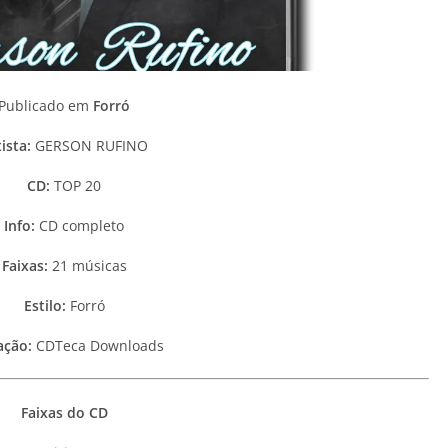
Publicado em
Forró
ista:
GERSON RUFINO
CD:
TOP 20
Info:
CD completo
Faixas:
21 músicas
Estilo:
Forró
ação:
CDTeca Downloads
Faixas do CD