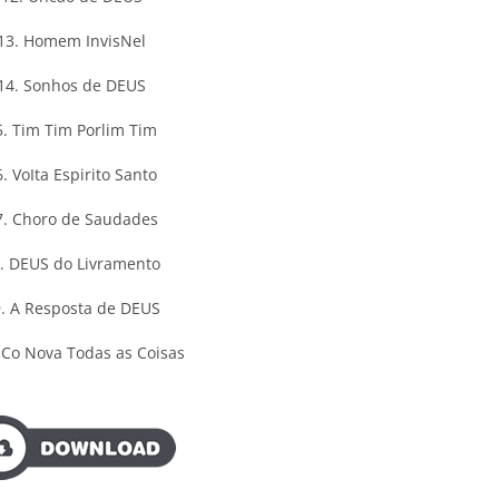
13. Homem InvisNel
14. Sonhos de DEUS
5. Tim Tim Porlim Tim
. VoIta Espirito Santo
7. Choro de Saudades
. DEUS do Livramento
. A Resposta de DEUS
aCo Nova Todas as Coisas