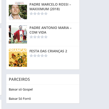
PADRE MARCELO ROSSI –
MAXXIMUM (2018)
PADRE ANTONIO MARIA –
COM VIDA
FESTA DAS CRIANÇAS 2
PARCEIROS
Baixar só Gospel
Baixar Só Forró