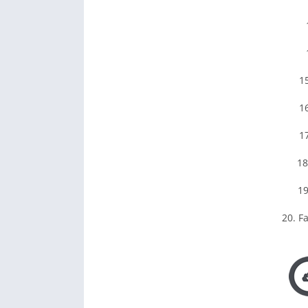
1
16
1
18
19
20. F