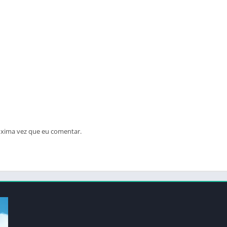
óxima vez que eu comentar.