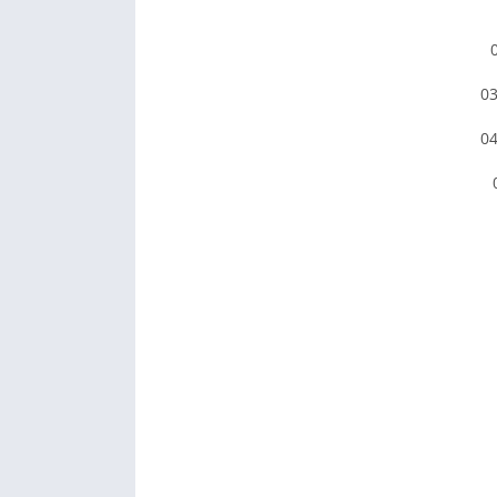
03
04