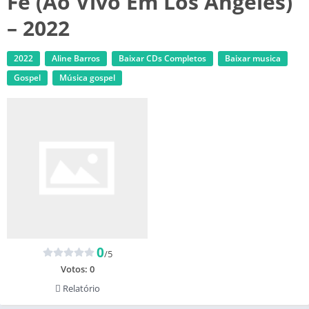
Fé (Ao Vivo Em Los Angeles)
– 2022
2022
Aline Barros
Baixar CDs Completos
Baixar musica
Gospel
Música gospel
0
/5
Votos:
0
Relatório