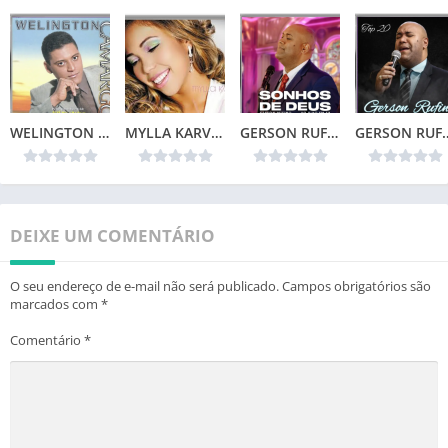
WELINGTON CAMARGO (1999)
MYLLA KARVALHO – MINHA VIDA
GERSON RUFINO – SONHOS DE DEUS (2024)
GERSON RUFIN
DEIXE UM COMENTÁRIO
O seu endereço de e-mail não será publicado.
Campos obrigatórios são
marcados com
*
Comentário
*