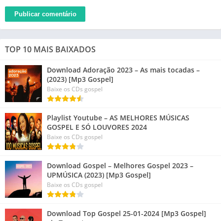
TOP 10 MAIS BAIXADOS
Download Adoração 2023 – As mais tocadas –
(2023) [Mp3 Gospel]
Baixe os CDs gospel
Playlist Youtube – AS MELHORES MÚSICAS
GOSPEL E SÓ LOUVORES 2024
Baixe os CDs gospel
Download Gospel – Melhores Gospel 2023 –
UPMÚSICA (2023) [Mp3 Gospel]
Baixe os CDs gospel
Download Top Gospel 25-01-2024 [Mp3 Gospel]