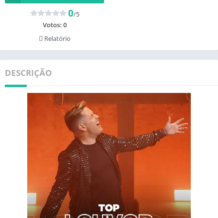
0
/5
Votos:
0
Relatório
DESCRIÇÃO