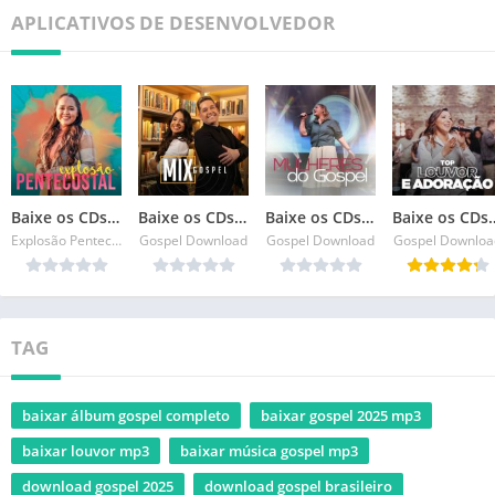
APLICATIVOS DE DESENVOLVEDOR
Baixe os CDs gospel – Explosão Pentecostal – 9 de agosto de 2025 [Mp3 Gospel] via Torrent
Baixe os CDs gospel – Mix Gospel – 9 de agosto de 2025 [Mp3 Gospel] via Torrent
Baixe os CDs gospel – Mulheres do Gospel – 9 de agosto de (2025) [Mp3 Gospel] via Torrent
Baixe os CDs gospel – Top Louvor e Adoração – Worship –
Explosão Pentecostal
Gospel Download
Gospel Download
Gospel Downloa
TAG
baixar álbum gospel completo
baixar gospel 2025 mp3
baixar louvor mp3
baixar música gospel mp3
download gospel 2025
download gospel brasileiro