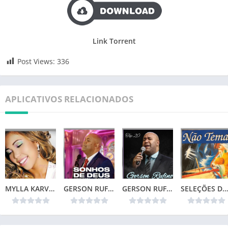
Link Torrent
Post Views:
336
APLICATIVOS RELACIONADOS
MYLLA KARVALHO – MINHA VIDA
GERSON RUFINO – SONHOS DE DEUS (2024)
GERSON RUFINO – TOP 20
SELEÇÕES DA COLEÇÃO CANÇÕES DE VIDA – NÃO TEMAS (1996)📌