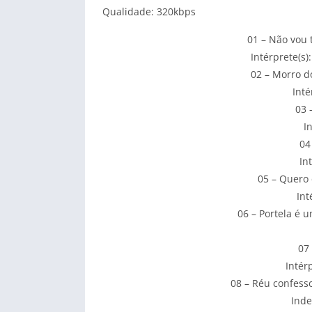
Qualidade: 320kbps
01 – Não vou 
Intérprete(s)
02 – Morro d
Inté
03 
I
04
In
05 – Quero 
Int
06 – Portela é 
07 
Intér
08 – Réu confess
Inde