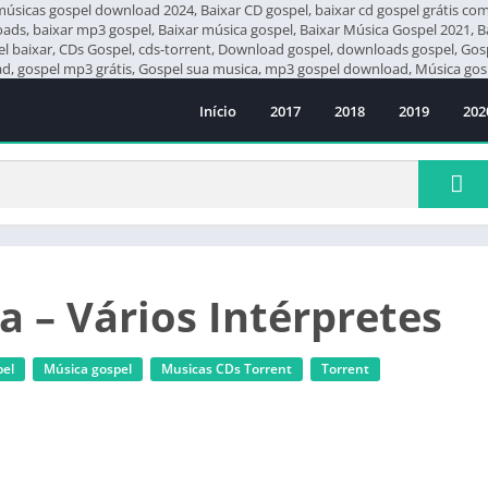
icas gospel download 2024, Baixar CD gospel, baixar cd gospel grátis compl
loads, baixar mp3 gospel, Baixar música gospel, Baixar Música Gospel 2021, 
pel baixar, CDs Gospel, cds-torrent, Download gospel, downloads gospel, G
 gospel mp3 grátis, Gospel sua musica, mp3 gospel download, Música gosp
Início
2017
2018
2019
202
a – Vários Intérpretes
el
Música gospel
‎Musicas CDs Torrent
Torrent