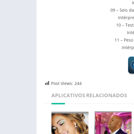
I
09 – Seis d
Intérpr
10 – Tes
Int
11 – Peso
Intérp
Post Views:
244
APLICATIVOS RELACIONADOS