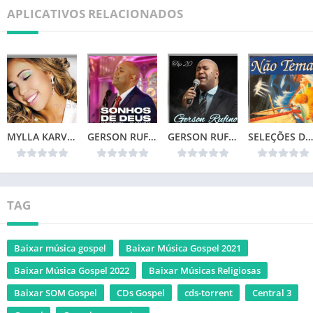
APLICATIVOS RELACIONADOS
MYLLA KARVALHO – MINHA VIDA
GERSON RUFINO – SONHOS DE DEUS (2024)
GERSON RUFINO – TOP 20
SELEÇÕES DA COLEÇÃO CANÇÕES DE VIDA – NÃO TEMAS (1996)📌
TAG
Baixar música gospel
Baixar Música Gospel 2021
Baixar Música Gospel 2022
Baixar Músicas Religiosas
Baixar SOM Gospel
CDs Gospel
cds-torrent
Central 3