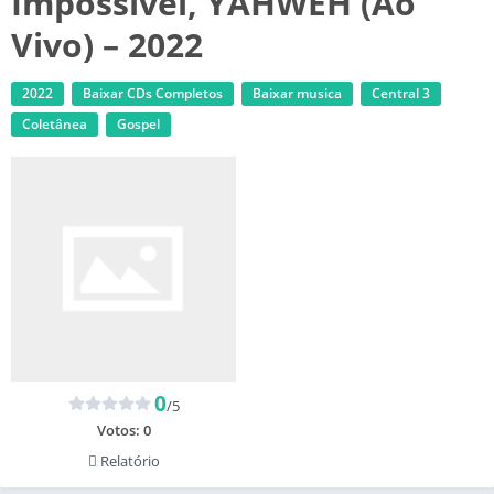
Impossível, YAHWEH (Ao
Vivo) – 2022
2022
Baixar CDs Completos
Baixar musica
Central 3
Coletânea
Gospel
0
/5
Votos:
0
Relatório