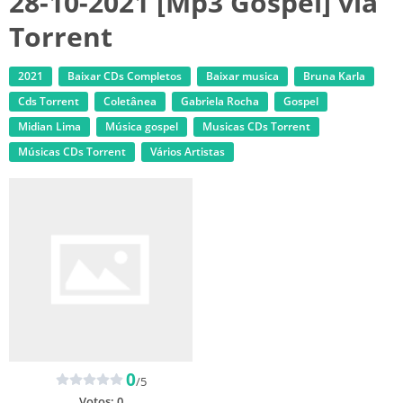
28-10-2021 [Mp3 Gospel] via
Torrent
2021
Baixar CDs Completos
Baixar musica
Bruna Karla
Cds Torrent
Coletânea
Gabriela Rocha
Gospel
Midian Lima
Música gospel
‎Musicas CDs Torrent
‎Músicas CDs Torrent
Vários Artistas
0
/5
Votos:
0