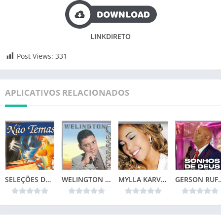
LINKDIRETO
Post Views:
331
APLICATIVOS RELACIONADOS
SELEÇÕES DA COLEÇÃO CANÇÕES DE VIDA – NÃO TEMAS (1996)📌
WELINGTON CAMARGO (1999)
MYLLA KARVALHO – MINHA VIDA
GERSON RUFINO – SONH