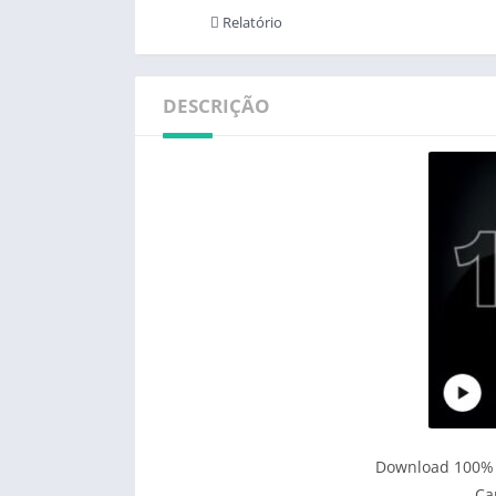
Relatório
DESCRIÇÃO
Download 100% E
Ca