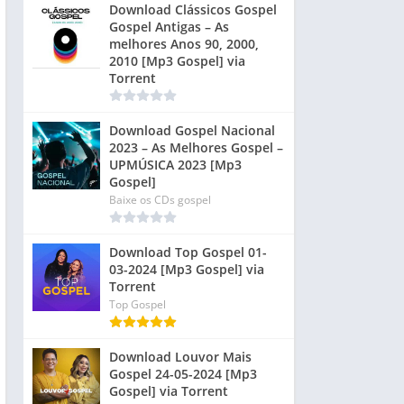
Download Clássicos Gospel
Gospel Antigas – As
melhores Anos 90, 2000,
2010 [Mp3 Gospel] via
Torrent
Download Gospel Nacional
2023 – As Melhores Gospel –
UPMÚSICA 2023 [Mp3
Gospel]
Baixe os CDs gospel
Download Top Gospel 01-
03-2024 [Mp3 Gospel] via
Torrent
Top Gospel
Download Louvor Mais
Gospel 24-05-2024 [Mp3
Gospel] via Torrent