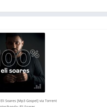
li Soares [Mp3 Gospel] via Torrent
ntor/banda: Eli Soares