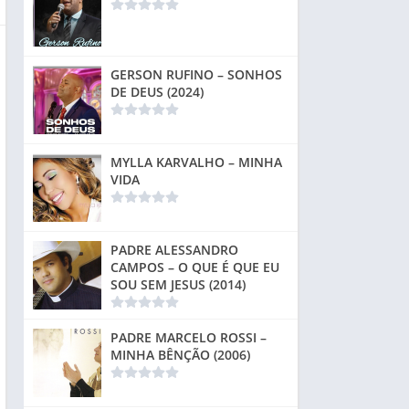
GERSON RUFINO – SONHOS
DE DEUS (2024)
MYLLA KARVALHO – MINHA
VIDA
PADRE ALESSANDRO
CAMPOS – O QUE É QUE EU
SOU SEM JESUS (2014)
PADRE MARCELO ROSSI –
MINHA BÊNÇÃO (2006)