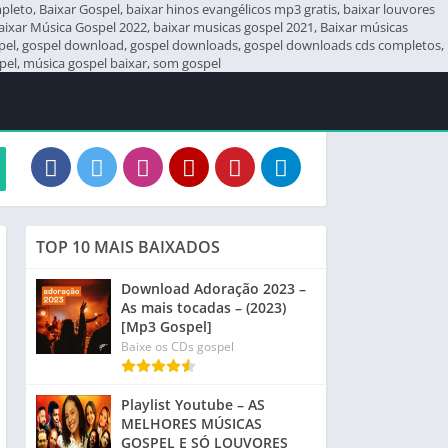
eto, Baixar Gospel, baixar hinos evangélicos mp3 gratis, baixar louvores
Baixar Música Gospel 2022, baixar musicas gospel 2021, Baixar músicas
ospel, gospel download, gospel downloads, gospel downloads cds completos,
el, música gospel baixar, som gospel
TOP 10 MAIS BAIXADOS
Download Adoração 2023 –
As mais tocadas – (2023)
[Mp3 Gospel]
Baixe os CDs gospel
Playlist Youtube – AS
MELHORES MÚSICAS
GOSPEL E SÓ LOUVORES