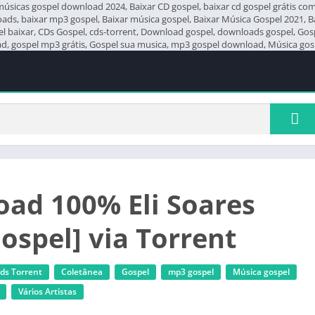
icas gospel download 2024, Baixar CD gospel, baixar cd gospel grátis compl
loads, baixar mp3 gospel, Baixar música gospel, Baixar Música Gospel 2021, 
pel baixar, CDs Gospel, cds-torrent, Download gospel, downloads gospel, G
 gospel mp3 grátis, Gospel sua musica, mp3 gospel download, Música gosp
ad 100% Eli Soares
ospel] via Torrent
ds Torrent
Coletânea
Gospel
mp3 gospel
Música gospel
Vários Artistas