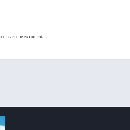
óxima vez que eu comentar.