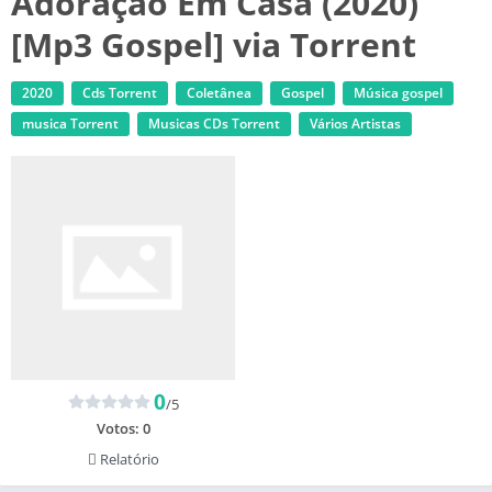
Adoração Em Casa (2020)
[Mp3 Gospel] via Torrent
2020
Cds Torrent
Coletânea
Gospel
Música gospel
musica Torrent
‎Musicas CDs Torrent
Vários Artistas
0
/5
Votos:
0
Relatório