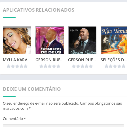
APLICATIVOS RELACIONADOS
MYLLA KARVALHO – MINHA VIDA
GERSON RUFINO – SONHOS DE DEUS (2024)
GERSON RUFINO – TOP 20
SELEÇÕES DA COLEÇÃO CANÇÕES DE VIDA – NÃO TEMAS (1996)📌
DEIXE UM COMENTÁRIO
O seu endereço de e-mail não será publicado.
Campos obrigatórios são
marcados com
*
Comentário
*