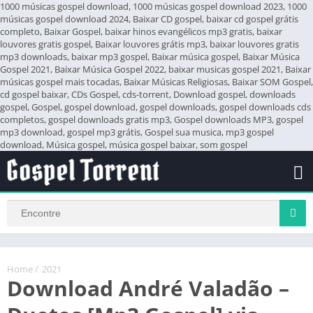
1000 músicas gospel download, 1000 músicas gospel download 2023, 1000
músicas gospel download 2024, Baixar CD gospel, baixar cd gospel grátis
completo, Baixar Gospel, baixar hinos evangélicos mp3 gratis, baixar
louvores gratis gospel, Baixar louvores grátis mp3, baixar louvores gratis
mp3 downloads, baixar mp3 gospel, Baixar música gospel, Baixar Música
Gospel 2021, Baixar Música Gospel 2022, baixar musicas gospel 2021, Baixar
músicas gospel mais tocadas, Baixar Músicas Religiosas, Baixar SOM Gospel,
cd gospel baixar, CDs Gospel, cds-torrent, Download gospel, downloads
gospel, Gospel, gospel download, gospel downloads, gospel downloads cds
completos, gospel downloads gratis mp3, Gospel downloads MP3, gospel
mp3 download, gospel mp3 grátis, Gospel sua musica, mp3 gospel
download, Música gospel, música gospel baixar, som gospel
Home
/
2021
Download André Valadão –