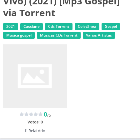
Vivo) (2021) [Mp3 Gospel]
via Torrent
2021
Cassiane
Cds Torrent
Coletânea
Gospel
Música gospel
‎Musicas CDs Torrent
Vários Artistas
0
/5
Votos:
0
Relatório