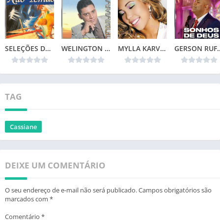
SELEÇÕES DA COLEÇÃO CANÇÕES DE VIDA – NÃO TEMAS (1996)📌
WELINGTON CAMARGO (1999)
MYLLA KARVALHO – MINHA VIDA
GERSON RUFINO – SONH
TAG
Cassiane
DEIXE UM COMENTÁRIO
O seu endereço de e-mail não será publicado.
Campos obrigatórios são
marcados com
*
Comentário
*