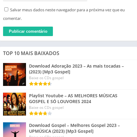
Salvar meus dados neste navegador para a próxima vez que eu
comentar.
TOP 10 MAIS BAIXADOS
Download Adoração 2023 – As mais tocadas –
(2023) [Mp3 Gospel]
Baixe os CDs gospel
Playlist Youtube – AS MELHORES MÚSICAS
GOSPEL E SÓ LOUVORES 2024
Baixe os CDs gospel
Download Gospel – Melhores Gospel 2023 –
UPMÚSICA (2023) [Mp3 Gospel]