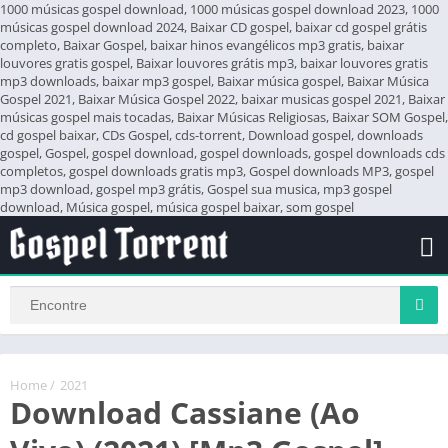
1000 músicas gospel download, 1000 músicas gospel download 2023, 1000
músicas gospel download 2024, Baixar CD gospel, baixar cd gospel grátis
completo, Baixar Gospel, baixar hinos evangélicos mp3 gratis, baixar
louvores gratis gospel, Baixar louvores grátis mp3, baixar louvores gratis
mp3 downloads, baixar mp3 gospel, Baixar música gospel, Baixar Música
Gospel 2021, Baixar Música Gospel 2022, baixar musicas gospel 2021, Baixar
músicas gospel mais tocadas, Baixar Músicas Religiosas, Baixar SOM Gospel,
cd gospel baixar, CDs Gospel, cds-torrent, Download gospel, downloads
gospel, Gospel, gospel download, gospel downloads, gospel downloads cds
completos, gospel downloads gratis mp3, Gospel downloads MP3, gospel
mp3 download, gospel mp3 grátis, Gospel sua musica, mp3 gospel
download, Música gospel, música gospel baixar, som gospel
Home
/
2021
Download Cassiane (Ao