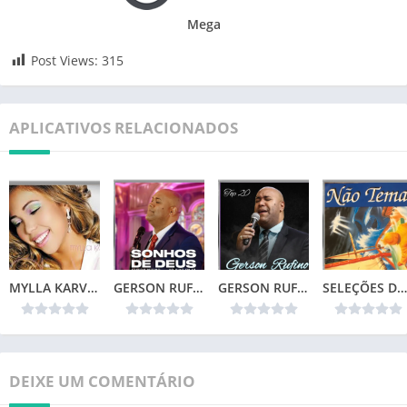
Mega
Post Views:
315
APLICATIVOS RELACIONADOS
MYLLA KARVALHO – MINHA VIDA
GERSON RUFINO – SONHOS DE DEUS (2024)
GERSON RUFINO – TOP 20
SELEÇÕES DA COLEÇÃO CANÇÕES DE VIDA – NÃO TEMAS (1996)📌
DEIXE UM COMENTÁRIO