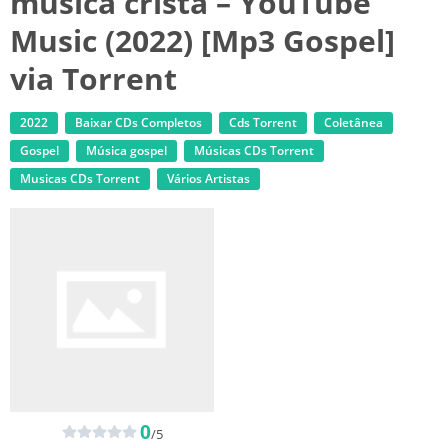
música cristã – YouTube
Music (2022) [Mp3 Gospel]
via Torrent
2022
Baixar CDs Completos
Cds Torrent
Coletânea
Gospel
Música gospel
‎Músicas CDs Torrent
‎Musicas CDs Torrent
Vários Artistas
0
/5