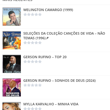
WELINGTON CAMARGO (1999)
SELEÇÕES DA COLEÇÃO CANÇÕES DE VIDA – NÃO
TEMAS (1996)📌
GERSON RUFINO – TOP 20
GERSON RUFINO – SONHOS DE DEUS (2024)
MYLLA KARVALHO – MINHA VIDA