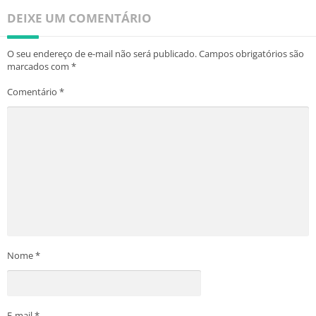
DEIXE UM COMENTÁRIO
O seu endereço de e-mail não será publicado.
Campos obrigatórios são
marcados com
*
Comentário
*
Nome
*
E-mail
*