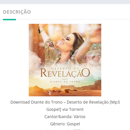
DESCRIÇÃO
Download Diante do Trono – Deserto de Revelação [Mp3
Gospel] via Torrent
Cantor/banda: Vários
Gênero: Gospel