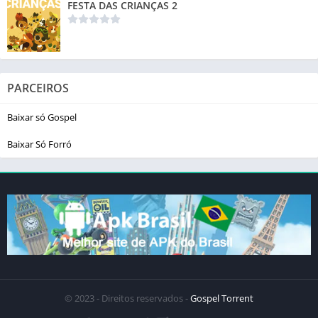
FESTA DAS CRIANÇAS 2
PARCEIROS
Baixar só Gospel
Baixar Só Forró
© 2023 - Direitos reservados -
Gospel Torrent