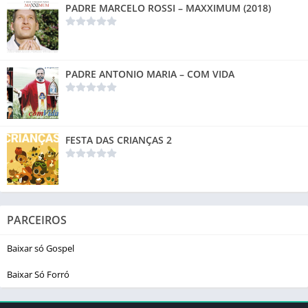
PADRE MARCELO ROSSI – MAXXIMUM (2018)
PADRE ANTONIO MARIA – COM VIDA
FESTA DAS CRIANÇAS 2
PARCEIROS
Baixar só Gospel
Baixar Só Forró