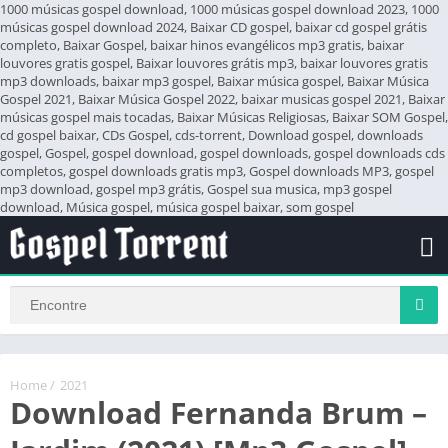
1000 músicas gospel download, 1000 músicas gospel download 2023, 1000
músicas gospel download 2024, Baixar CD gospel, baixar cd gospel grátis
completo, Baixar Gospel, baixar hinos evangélicos mp3 gratis, baixar
louvores gratis gospel, Baixar louvores grátis mp3, baixar louvores gratis
mp3 downloads, baixar mp3 gospel, Baixar música gospel, Baixar Música
Gospel 2021, Baixar Música Gospel 2022, baixar musicas gospel 2021, Baixar
músicas gospel mais tocadas, Baixar Músicas Religiosas, Baixar SOM Gospel,
cd gospel baixar, CDs Gospel, cds-torrent, Download gospel, downloads
gospel, Gospel, gospel download, gospel downloads, gospel downloads cds
completos, gospel downloads gratis mp3, Gospel downloads MP3, gospel
mp3 download, gospel mp3 grátis, Gospel sua musica, mp3 gospel
download, Música gospel, música gospel baixar, som gospel
Home
/
2021
Download Fernanda Brum –