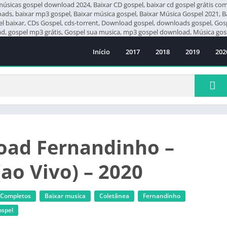
icas gospel download 2024, Baixar CD gospel, baixar cd gospel grátis compl
loads, baixar mp3 gospel, Baixar música gospel, Baixar Música Gospel 2021, 
pel baixar, CDs Gospel, cds-torrent, Download gospel, downloads gospel, G
 gospel mp3 grátis, Gospel sua musica, mp3 gospel download, Música gosp
Início
2017
2018
2019
202
ad Fernandinho –
(ao Vivo) – 2020
 Completos
Baixar musica
Coletânea
Fernandinho
ospel