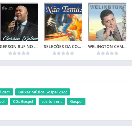
GERSON RUFINO – TOP 20
SELEÇÕES DA COLEÇÃO CANÇÕES DE VIDA – NÃO TEMAS (1996)📌
WELINGTON CAMARGO (1999)
l 2021
Baixar Música Gospel 2022
pel
CDs Gospel
cds-torrent
Gospel