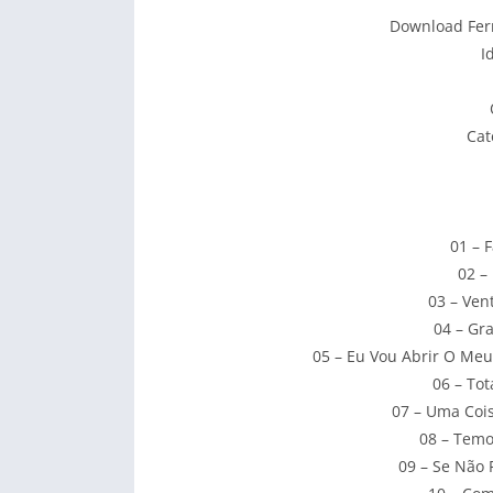
Download Fern
I
Cat
01 – 
02 –
03 – Ven
04 – Gr
05 – Eu Vou Abrir O Meu 
06 – To
07 – Uma Coi
08 – Temo
09 – Se Não 