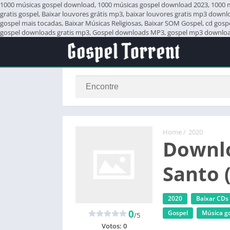
1000 músicas gospel download, 1000 músicas gospel download 2023, 1000 mús
gratis gospel, Baixar louvores grátis mp3, baixar louvores gratis mp3 down
gospel mais tocadas, Baixar Músicas Religiosas, Baixar SOM Gospel, cd gos
gospel downloads gratis mp3, Gospel downloads MP3, gospel mp3 download,
Home
/
2020
Downlo
Santo 
2020
Baixar CDs
0
Gospel
Música g
/5
Votos:
0