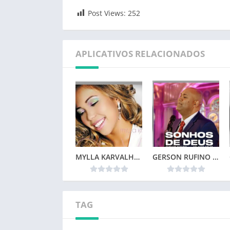
Post Views:
252
APLICATIVOS RELACIONADOS
MYLLA KARVALHO – MINHA VIDA
GERSON RUFINO – SONHOS DE DEUS (2024)
TAG