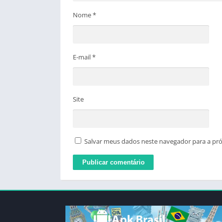
Nome
*
E-mail
*
Site
Salvar meus dados neste navegador para a pr