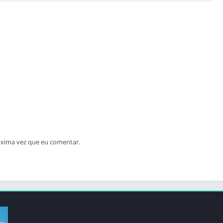
óxima vez que eu comentar.