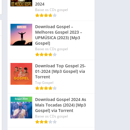
2024
Baixe os CDs gospel
Download Gospel –
Melhores Gospel 2023 –
UPMÚSICA (2023) [Mp3
Gospel]
Baixe os CDs gospel
Download Top Gospel 25-
01-2024 [Mp3 Gospel] via
Torrent
Top Gospel
Download Gospel 2024 As
Mais Tocadas (2024) [Mp3
Gospel] via Torrent
Baixe os CDs gospel