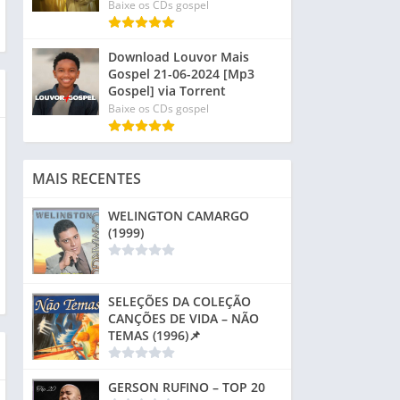
Baixe os CDs gospel
Download Louvor Mais
Gospel 21-06-2024 [Mp3
Gospel] via Torrent
Baixe os CDs gospel
MAIS RECENTES
WELINGTON CAMARGO
(1999)
SELEÇÕES DA COLEÇÃO
CANÇÕES DE VIDA – NÃO
TEMAS (1996)📌
GERSON RUFINO – TOP 20