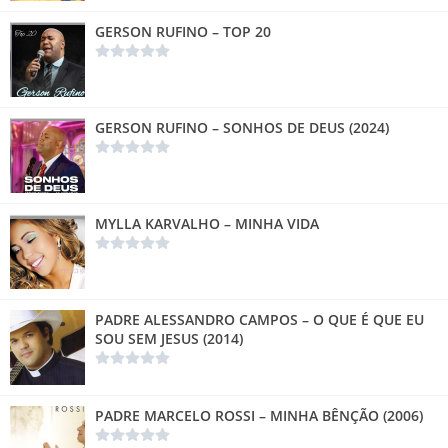
GERSON RUFINO – TOP 20
GERSON RUFINO – SONHOS DE DEUS (2024)
MYLLA KARVALHO – MINHA VIDA
PADRE ALESSANDRO CAMPOS – O QUE É QUE EU
SOU SEM JESUS (2014)
PADRE MARCELO ROSSI – MINHA BÊNÇÃO (2006)