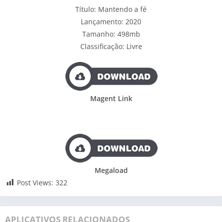
Título: Mantendo a fé
Lançamento: 2020
Tamanho: 498mb
Classificação: Livre
Magent Link
Megaload
Post Views:
322
APLICATIVOS RELACIONADOS