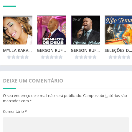
MYLLA KARVALHO – MINHA VIDA
GERSON RUFINO – SONHOS DE DEUS (2024)
GERSON RUFINO – TOP 20
SELEÇÕES DA COLEÇÃO CANÇÕES DE VIDA – NÃO TEMAS (1996)📌
DEIXE UM COMENTÁRIO
O seu endereço de e-mail não será publicado.
Campos obrigatórios são
marcados com
*
Comentário
*