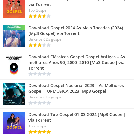
via Torrent
Top Gospel
Download Gospel 2024 As Mais Tocadas (2024)
[Mp3 Gospel] via Torrent
Baixe os CDs gospel
Download Clássicos Gospel Gospel Antigas – As
melhores Anos 90, 2000, 2010 [Mp3 Gospel] via
Torrent
Download Gospel Nacional 2023 – As Melhores
Gospel – UPMÚSICA 2023 [Mp3 Gospel]
Baixe os CDs gospel
Download Top Gospel 01-03-2024 [Mp3 Gospel]
via Torrent
Top Gospel