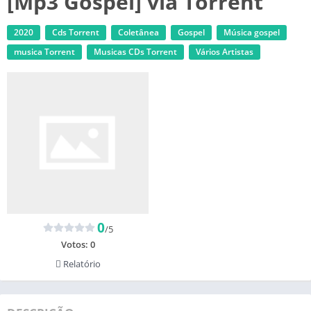
[Mp3 Gospel] via Torrent
2020
Cds Torrent
Coletânea
Gospel
Música gospel
musica Torrent
‎Musicas CDs Torrent
Vários Artistas
0
/5
Votos:
0
Relatório