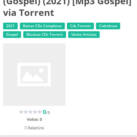
(Gospel) (2021) [Mp3 Gospel]
via Torrent
2021
Baixar CDs Completos
Cds Torrent
Coletânea
Gospel
‎Musicas CDs Torrent
Vários Artistas
0
/5
Votos:
0
Relatório