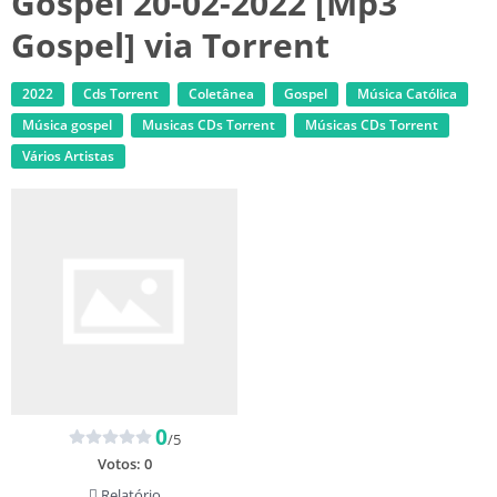
Gospel 20-02-2022 [Mp3
Gospel] via Torrent
2022
Cds Torrent
Coletânea
Gospel
Música Católica
Música gospel
‎Musicas CDs Torrent
‎Músicas CDs Torrent
Vários Artistas
0
/5
Votos:
0
Relatório