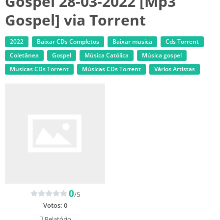
Gospel 28-03-2022 [Mp3
Gospel] via Torrent
2022
Baixar CDs Completos
Baixar musica
Cds Torrent
Coletânea
Gospel
Música Católica
Música gospel
‎Musicas CDs Torrent
‎Músicas CDs Torrent
Vários Artistas
0
/5
Votos:
0
Relatório