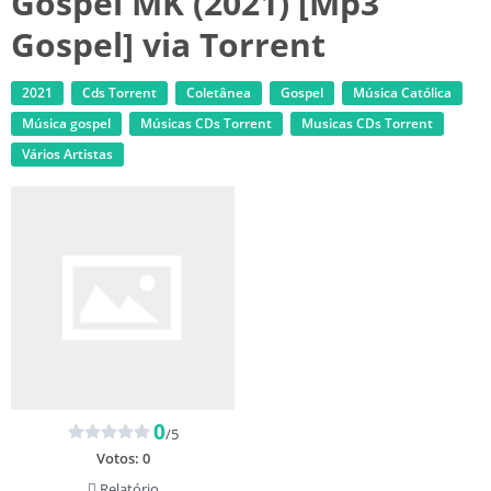
Gospel MK (2021) [Mp3
Gospel] via Torrent
2021
Cds Torrent
Coletânea
Gospel
Música Católica
Música gospel
‎Músicas CDs Torrent
‎Musicas CDs Torrent
Vários Artistas
0
/5
Votos:
0
Relatório