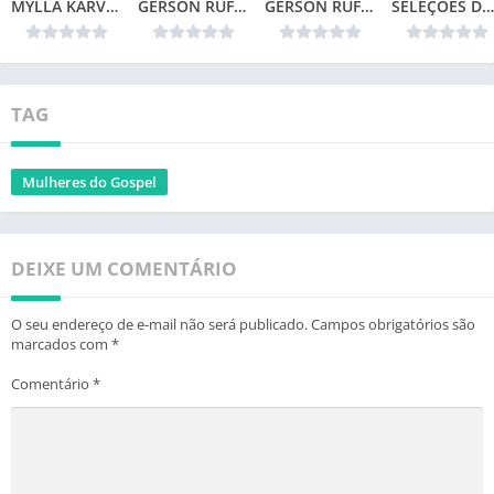
MYLLA KARVALHO – MINHA VIDA
GERSON RUFINO – SONHOS DE DEUS (2024)
GERSON RUFINO – TOP 20
SELEÇÕES DA COLEÇÃO CANÇÕES DE VIDA – NÃO TEMAS (1996)📌
TAG
Mulheres do Gospel
DEIXE UM COMENTÁRIO
O seu endereço de e-mail não será publicado.
Campos obrigatórios são
marcados com
*
Comentário
*