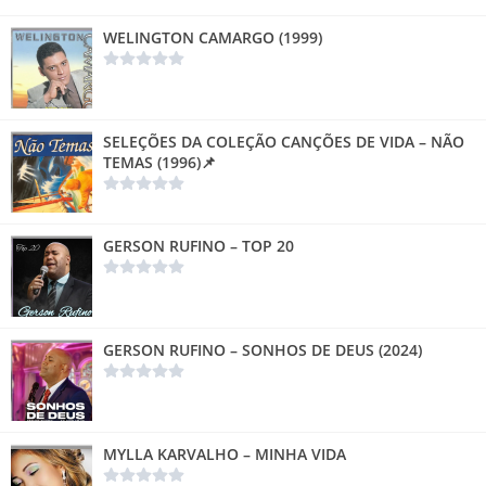
WELINGTON CAMARGO (1999)
SELEÇÕES DA COLEÇÃO CANÇÕES DE VIDA – NÃO
TEMAS (1996)📌
GERSON RUFINO – TOP 20
GERSON RUFINO – SONHOS DE DEUS (2024)
MYLLA KARVALHO – MINHA VIDA