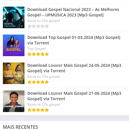
Download Gospel Nacional 2023 – As Melhores
Gospel – UPMÚSICA 2023 [Mp3 Gospel]
Baixe os CDs gospel
Download Top Gospel 01-03-2024 [Mp3 Gospel]
via Torrent
Top Gospel
Download Louvor Mais Gospel 24-05-2024 [Mp3
Gospel] via Torrent
Baixe os CDs gospel
Download Louvor Mais Gospel 21-06-2024 [Mp3
Gospel] via Torrent
Baixe os CDs gospel
MAIS RECENTES