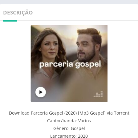
DESCRIÇÃO
Download Parceria Gospel (2020) [Mp3 Gospel] via Torrent
Cantor/banda: Vários
Gênero: Gospel
Lançamento: 2020