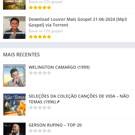
Baixe os CDs gospel
Download Louvor Mais Gospel 21-06-2024 [Mp3
Gospel] via Torrent
Baixe os CDs gospel
MAIS RECENTES
WELINGTON CAMARGO (1999)
SELEÇÕES DA COLEÇÃO CANÇÕES DE VIDA – NÃO
TEMAS (1996)📌
GERSON RUFINO – TOP 20