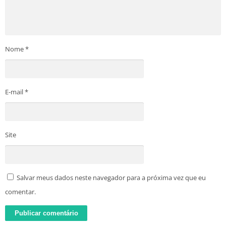
Nome
*
E-mail
*
Site
Salvar meus dados neste navegador para a próxima vez que eu
comentar.