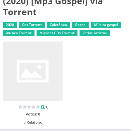
(2020) [Mp3 Gospel] via
Torrent
2020
Cds Torrent
Coletânea
Gospel
Música gospel
musica Torrent
‎Musicas CDs Torrent
Vários Artistas
0
/5
Votos:
0
Relatório