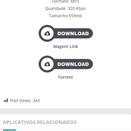
Formato: MP3
Qualidade: 320 Kbps
Tamanho:559mb
Magent Link
Torrent
Post Views:
343
APLICATIVOS RELACIONADOS