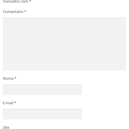
marcados com
*
Comentário
*
Nome
*
E-mail
*
Site