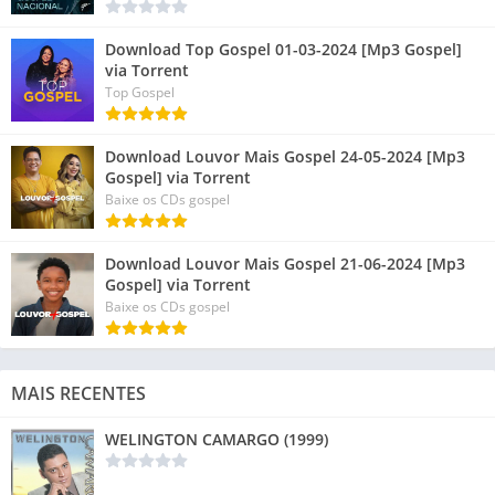
Download Top Gospel 01-03-2024 [Mp3 Gospel]
via Torrent
Top Gospel
Download Louvor Mais Gospel 24-05-2024 [Mp3
Gospel] via Torrent
Baixe os CDs gospel
Download Louvor Mais Gospel 21-06-2024 [Mp3
Gospel] via Torrent
Baixe os CDs gospel
MAIS RECENTES
WELINGTON CAMARGO (1999)