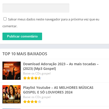
Salvar meus dados neste navegador para a próxima vez que eu
comentar.
TOP 10 MAIS BAIXADOS
Download Adoração 2023 – As mais tocadas –
(2023) [Mp3 Gospel]
Baixe os CDs gospel
Playlist Youtube – AS MELHORES MÚSICAS
GOSPEL E SÓ LOUVORES 2024
Baixe os CDs gospel