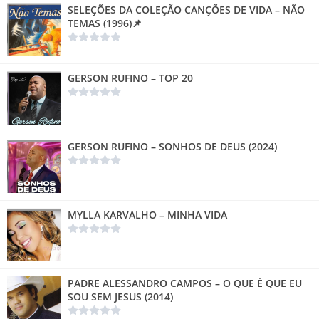
SELEÇÕES DA COLEÇÃO CANÇÕES DE VIDA – NÃO
TEMAS (1996)📌
GERSON RUFINO – TOP 20
GERSON RUFINO – SONHOS DE DEUS (2024)
MYLLA KARVALHO – MINHA VIDA
PADRE ALESSANDRO CAMPOS – O QUE É QUE EU
SOU SEM JESUS (2014)