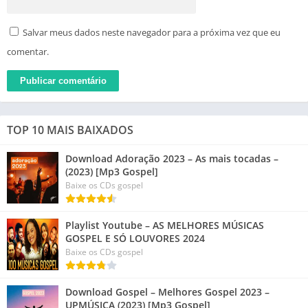
Salvar meus dados neste navegador para a próxima vez que eu
comentar.
TOP 10 MAIS BAIXADOS
Download Adoração 2023 – As mais tocadas –
(2023) [Mp3 Gospel]
Baixe os CDs gospel
Playlist Youtube – AS MELHORES MÚSICAS
GOSPEL E SÓ LOUVORES 2024
Baixe os CDs gospel
Download Gospel – Melhores Gospel 2023 –
UPMÚSICA (2023) [Mp3 Gospel]