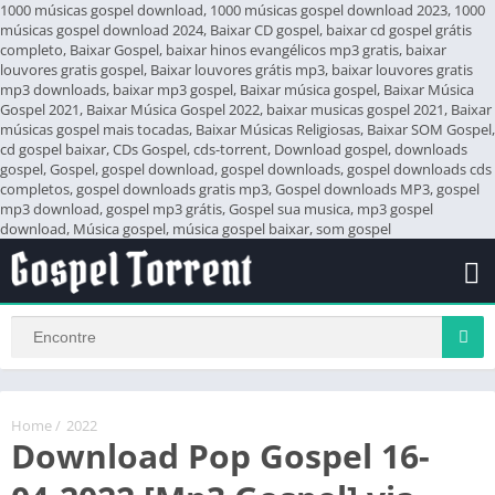
1000 músicas gospel download, 1000 músicas gospel download 2023, 1000
músicas gospel download 2024, Baixar CD gospel, baixar cd gospel grátis
completo, Baixar Gospel, baixar hinos evangélicos mp3 gratis, baixar
louvores gratis gospel, Baixar louvores grátis mp3, baixar louvores gratis
mp3 downloads, baixar mp3 gospel, Baixar música gospel, Baixar Música
Gospel 2021, Baixar Música Gospel 2022, baixar musicas gospel 2021, Baixar
músicas gospel mais tocadas, Baixar Músicas Religiosas, Baixar SOM Gospel,
cd gospel baixar, CDs Gospel, cds-torrent, Download gospel, downloads
gospel, Gospel, gospel download, gospel downloads, gospel downloads cds
completos, gospel downloads gratis mp3, Gospel downloads MP3, gospel
mp3 download, gospel mp3 grátis, Gospel sua musica, mp3 gospel
download, Música gospel, música gospel baixar, som gospel
Home
/
2022
Download Pop Gospel 16-