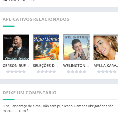
APLICATIVOS RELACIONADOS
GERSON RUFINO – TOP 20
SELEÇÕES DA COLEÇÃO CANÇÕES DE VIDA – NÃO TEMAS (1996)📌
WELINGTON CAMARGO (1999)
MYLLA KARVALHO – 
DEIXE UM COMENTÁRIO
O seu endereço de e-mail não será publicado.
Campos obrigatórios são
marcados com
*