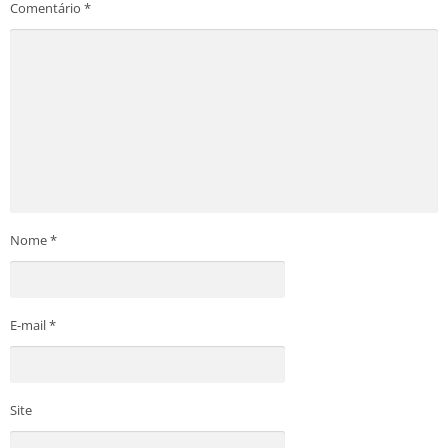
Comentário
*
Nome
*
E-mail
*
Site