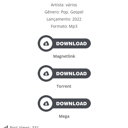
Artista: vários
Gênero: Pop, Gospel
Lançamento: 2022
Formato: Mp3
Magnetlink
Torrent
Mega
Post Views:
331