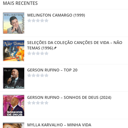
MAIS RECENTES
WELINGTON CAMARGO (1999)
SELEÇÕES DA COLEÇÃO CANÇÕES DE VIDA – NÃO
TEMAS (1996)📌
GERSON RUFINO – TOP 20
GERSON RUFINO – SONHOS DE DEUS (2024)
MYLLA KARVALHO – MINHA VIDA