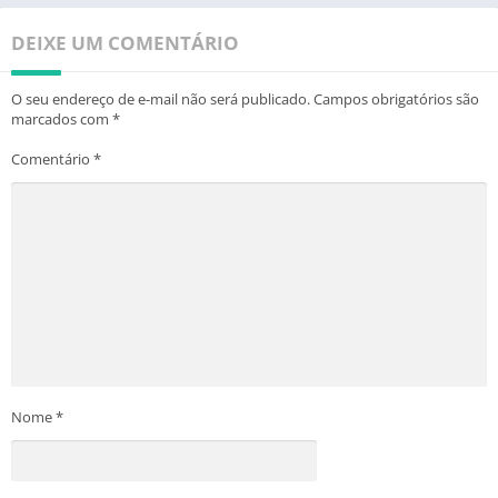
DEIXE UM COMENTÁRIO
O seu endereço de e-mail não será publicado.
Campos obrigatórios são
marcados com
*
Comentário
*
Nome
*