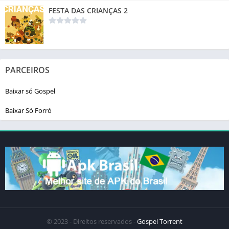
FESTA DAS CRIANÇAS 2
PARCEIROS
Baixar só Gospel
Baixar Só Forró
© 2023 - Direitos reservados -
Gospel Torrent