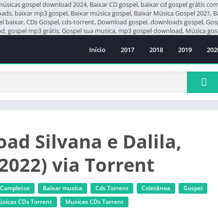
icas gospel download 2024, Baixar CD gospel, baixar cd gospel grátis compl
loads, baixar mp3 gospel, Baixar música gospel, Baixar Música Gospel 2021, 
pel baixar, CDs Gospel, cds-torrent, Download gospel, downloads gospel, G
 gospel mp3 grátis, Gospel sua musica, mp3 gospel download, Música gosp
Início
2017
2018
2019
202
ad Silvana e Dalila,
(2022) via Torrent
 Completos
Baixar musica
Cds Torrent
Coletânea
Gospel
úsicas CDs Torrent
‎Musicas CDs Torrent