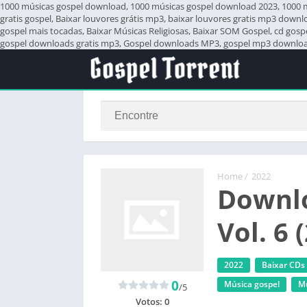
1000 músicas gospel download, 1000 músicas gospel download 2023, 1000 mús
gratis gospel, Baixar louvores grátis mp3, baixar louvores gratis mp3 down
gospel mais tocadas, Baixar Músicas Religiosas, Baixar SOM Gospel, cd gos
gospel downloads gratis mp3, Gospel downloads MP3, gospel mp3 download,
Home
/
2022
Downlo
Vol. 6 
2022
Baixar CDs
0
Música gospel
‎M
/5
Votos:
0