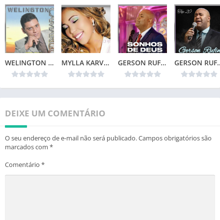
WELINGTON CAMARGO (1999)
MYLLA KARVALHO – MINHA VIDA
GERSON RUFINO – SONHOS DE DEUS (2024)
GERSON RUFIN
DEIXE UM COMENTÁRIO
O seu endereço de e-mail não será publicado.
Campos obrigatórios são
marcados com
*
Comentário
*