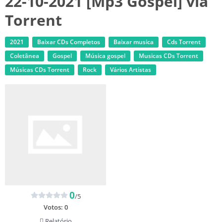
22-10-2021 [Mp3 Gospel] via
Torrent
2021
Baixar CDs Completos
Baixar musica
Cds Torrent
Coletânea
Gospel
Música gospel
‎Musicas CDs Torrent
‎Músicas CDs Torrent
Rock
Vários Artistas
0
/5
Votos:
0
Relatório