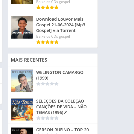
Baixe os CDs gospel
Download Louvor Mais
Gospel 21-06-2024 [Mp3
Gospel] via Torrent
Baixe os CDs gospel
MAIS RECENTES
WELINGTON CAMARGO
(1999)
SELEÇÕES DA COLEÇÃO
CANÇÕES DE VIDA – NÃO
TEMAS (1996)📌
GERSON RUFINO – TOP 20