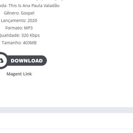
da: This Is Ana Paula Valadão
Gênero: Gospel
Lançamento: 2020
Formato: MP3
Qualidade: 320 Kbps
Tamanho: 403MB
Magent Link