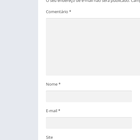
O seu endereço de e-mail não será publicado.
Camp
Comentário
*
Nome
*
E-mail
*
Site