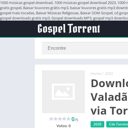
1000 músicas gospel download, 1000 músicas gospel download 2023, 1000 mús
gratis gospel, Baixar louvores grátis mp3, baixar louvores gratis mp3 down
gospel mais tocadas, Baixar Músicas Religiosas, Baixar SOM Gospel, cd gos
gospel downloads gratis mp3, Gospel downloads MP3, gospel mp3 download,
Home
/
2020
Downlo
Valadã
via To
0
/5
2020
Cds Torren
Votos:
0