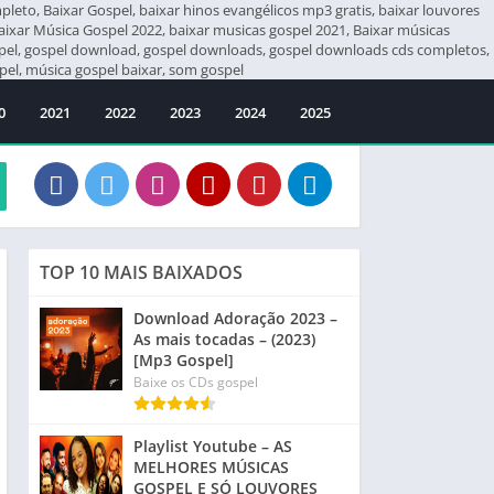
eto, Baixar Gospel, baixar hinos evangélicos mp3 gratis, baixar louvores
Baixar Música Gospel 2022, baixar musicas gospel 2021, Baixar músicas
ospel, gospel download, gospel downloads, gospel downloads cds completos,
el, música gospel baixar, som gospel
0
2021
2022
2023
2024
2025
TOP 10 MAIS BAIXADOS
Download Adoração 2023 –
As mais tocadas – (2023)
[Mp3 Gospel]
Baixe os CDs gospel
Playlist Youtube – AS
MELHORES MÚSICAS
GOSPEL E SÓ LOUVORES