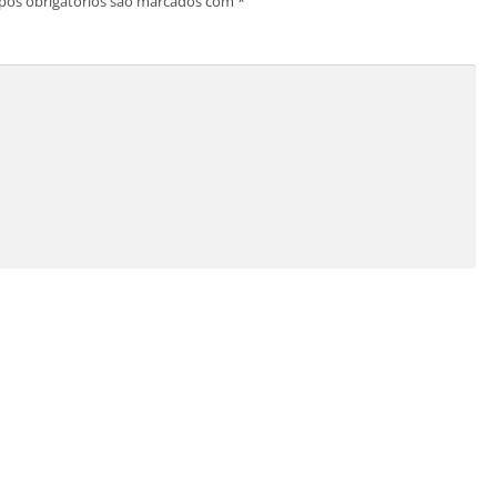
os obrigatórios são marcados com
*