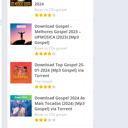
2024
Baixe os CDs gospel
Download Gospel –
Melhores Gospel 2023 –
UPMÚSICA (2023) [Mp3
Gospel]
Baixe os CDs gospel
Download Top Gospel 25-
01-2024 [Mp3 Gospel] via
Torrent
Top Gospel
Download Gospel 2024 As
Mais Tocadas (2024) [Mp3
Gospel] via Torrent
Baixe os CDs gospel