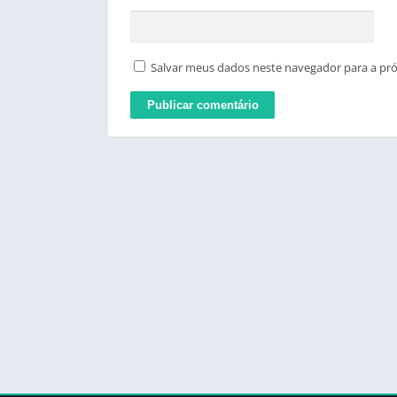
Salvar meus dados neste navegador para a pr