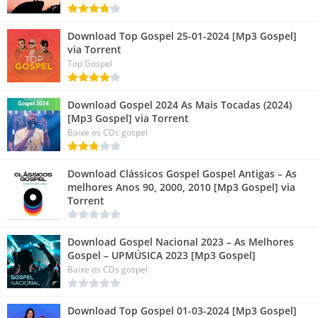
Download Top Gospel 25-01-2024 [Mp3 Gospel]
via Torrent
Top Gospel
Download Gospel 2024 As Mais Tocadas (2024)
[Mp3 Gospel] via Torrent
Baixe os CDs gospel
Download Clássicos Gospel Gospel Antigas – As
melhores Anos 90, 2000, 2010 [Mp3 Gospel] via
Torrent
Download Gospel Nacional 2023 – As Melhores
Gospel – UPMÚSICA 2023 [Mp3 Gospel]
Baixe os CDs gospel
Download Top Gospel 01-03-2024 [Mp3 Gospel]