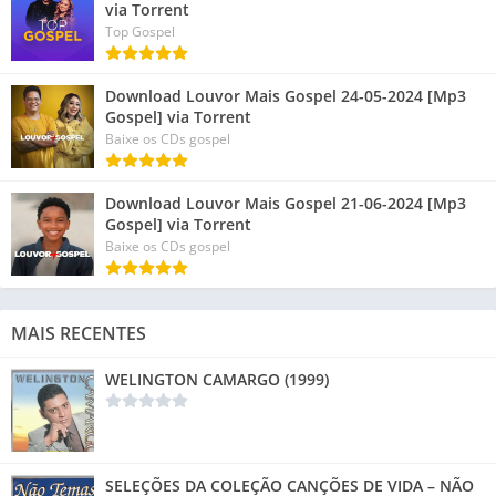
via Torrent
Top Gospel
Download Louvor Mais Gospel 24-05-2024 [Mp3
Gospel] via Torrent
Baixe os CDs gospel
Download Louvor Mais Gospel 21-06-2024 [Mp3
Gospel] via Torrent
Baixe os CDs gospel
MAIS RECENTES
WELINGTON CAMARGO (1999)
SELEÇÕES DA COLEÇÃO CANÇÕES DE VIDA – NÃO