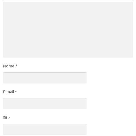
Nome
*
E-mail
*
Site