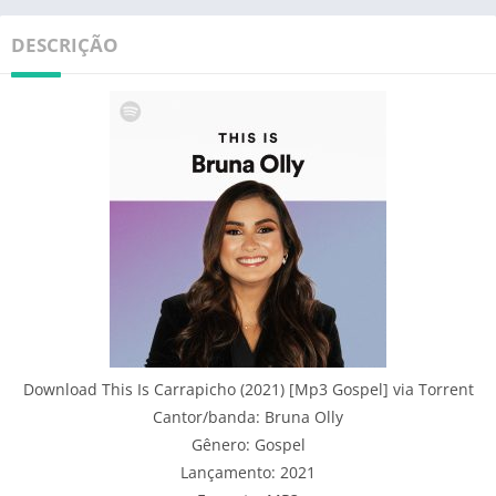
DESCRIÇÃO
Download This Is Carrapicho (2021) [Mp3 Gospel] via Torrent
Cantor/banda: Bruna Olly
Gênero: Gospel
Lançamento: 2021