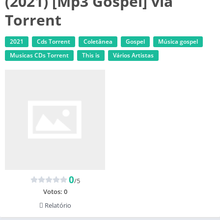
(2021) [Mp3 Gospel] via
Torrent
2021
Cds Torrent
Coletânea
Gospel
Música gospel
‎Musicas CDs Torrent
This is
Vários Artistas
0
/5
Votos:
0
Relatório