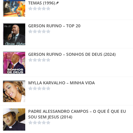
TEMAS (1996)📌
GERSON RUFINO – TOP 20
GERSON RUFINO – SONHOS DE DEUS (2024)
MYLLA KARVALHO – MINHA VIDA
PADRE ALESSANDRO CAMPOS – O QUE É QUE EU
SOU SEM JESUS (2014)