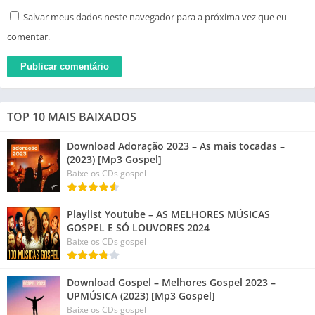
Salvar meus dados neste navegador para a próxima vez que eu
comentar.
TOP 10 MAIS BAIXADOS
Download Adoração 2023 – As mais tocadas –
(2023) [Mp3 Gospel]
Baixe os CDs gospel
Playlist Youtube – AS MELHORES MÚSICAS
GOSPEL E SÓ LOUVORES 2024
Baixe os CDs gospel
Download Gospel – Melhores Gospel 2023 –
UPMÚSICA (2023) [Mp3 Gospel]
Baixe os CDs gospel