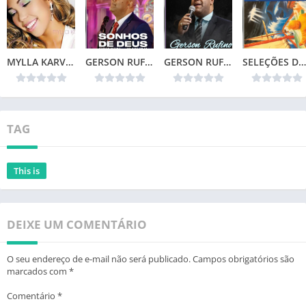
MYLLA KARVALHO – MINHA VIDA
GERSON RUFINO – SONHOS DE DEUS (2024)
GERSON RUFINO – TOP 20
SELEÇÕES DA COLEÇÃO CANÇÕES DE VIDA – NÃO TEMAS (1996)📌
TAG
This is
DEIXE UM COMENTÁRIO
O seu endereço de e-mail não será publicado.
Campos obrigatórios são
marcados com
*
Comentário
*