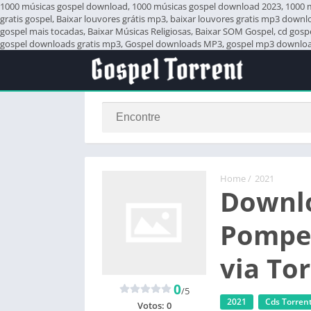
1000 músicas gospel download, 1000 músicas gospel download 2023, 1000 mús
gratis gospel, Baixar louvores grátis mp3, baixar louvores gratis mp3 down
gospel mais tocadas, Baixar Músicas Religiosas, Baixar SOM Gospel, cd gos
gospel downloads gratis mp3, Gospel downloads MP3, gospel mp3 download,
Home
/
2021
Downlo
Pompeo
via To
0
/5
2021
Cds Torren
Votos:
0