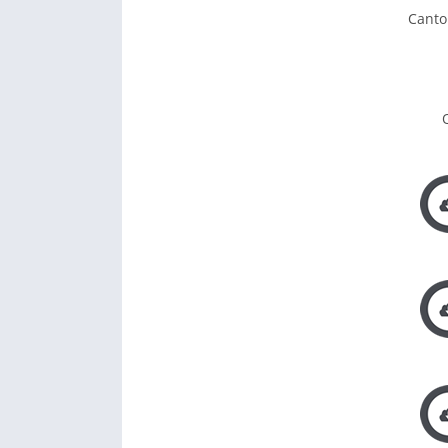
Canto