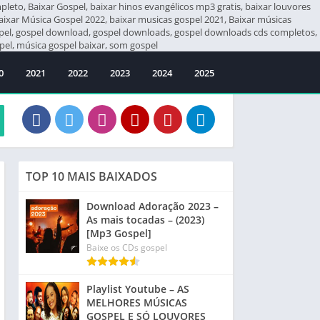
eto, Baixar Gospel, baixar hinos evangélicos mp3 gratis, baixar louvores
Baixar Música Gospel 2022, baixar musicas gospel 2021, Baixar músicas
ospel, gospel download, gospel downloads, gospel downloads cds completos,
el, música gospel baixar, som gospel
0
2021
2022
2023
2024
2025
TOP 10 MAIS BAIXADOS
Download Adoração 2023 –
As mais tocadas – (2023)
[Mp3 Gospel]
Baixe os CDs gospel
Playlist Youtube – AS
MELHORES MÚSICAS
GOSPEL E SÓ LOUVORES