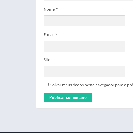
Nome
*
E-mail
*
Site
Salvar meus dados neste navegador para a pr