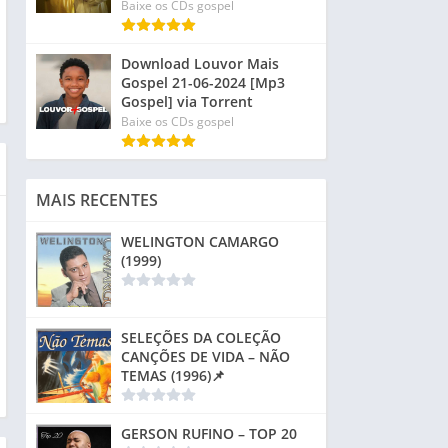
Baixe os CDs gospel
Download Louvor Mais
Gospel 21-06-2024 [Mp3
Gospel] via Torrent
Baixe os CDs gospel
MAIS RECENTES
WELINGTON CAMARGO
(1999)
SELEÇÕES DA COLEÇÃO
CANÇÕES DE VIDA – NÃO
TEMAS (1996)📌
GERSON RUFINO – TOP 20