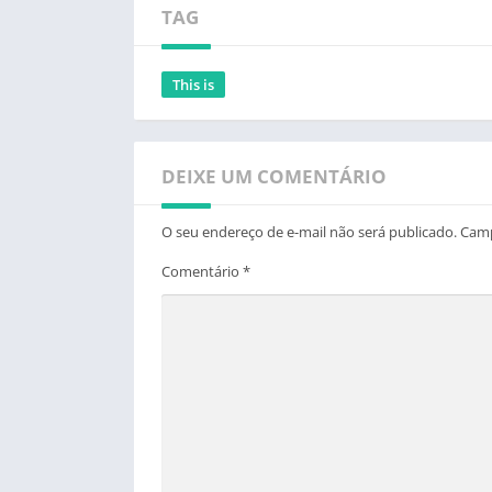
TAG
This is
DEIXE UM COMENTÁRIO
O seu endereço de e-mail não será publicado.
Camp
Comentário
*