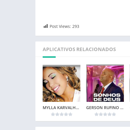
Post Views:
293
APLICATIVOS RELACIONADOS
MYLLA KARVALHO – MINHA VIDA
GERSON RUFINO – SONHOS DE DEUS (2024)