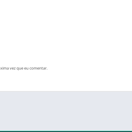
óxima vez que eu comentar.