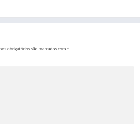
os obrigatórios são marcados com
*