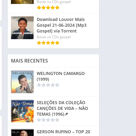
Baixe os CDs gospel
Download Louvor Mais
Gospel 21-06-2024 [Mp3
Gospel] via Torrent
Baixe os CDs gospel
MAIS RECENTES
WELINGTON CAMARGO
(1999)
SELEÇÕES DA COLEÇÃO
CANÇÕES DE VIDA – NÃO
TEMAS (1996)📌
GERSON RUFINO – TOP 20