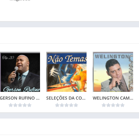
GERSON RUFINO – TOP 20
SELEÇÕES DA COLEÇÃO CANÇÕES DE VIDA – NÃO TEMAS (1996)📌
WELINGTON CAMARGO (1999)