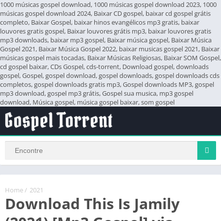
1000 músicas gospel download, 1000 músicas gospel download 2023, 1000
músicas gospel download 2024, Baixar CD gospel, baixar cd gospel grátis
completo, Baixar Gospel, baixar hinos evangélicos mp3 gratis, baixar
louvores gratis gospel, Baixar louvores grátis mp3, baixar louvores gratis
mp3 downloads, baixar mp3 gospel, Baixar música gospel, Baixar Música
Gospel 2021, Baixar Música Gospel 2022, baixar musicas gospel 2021, Baixar
músicas gospel mais tocadas, Baixar Músicas Religiosas, Baixar SOM Gospel,
cd gospel baixar, CDs Gospel, cds-torrent, Download gospel, downloads
gospel, Gospel, gospel download, gospel downloads, gospel downloads cds
completos, gospel downloads gratis mp3, Gospel downloads MP3, gospel
mp3 download, gospel mp3 grátis, Gospel sua musica, mp3 gospel
download, Música gospel, música gospel baixar, som gospel
Home
/
2021
Download This Is Jamily