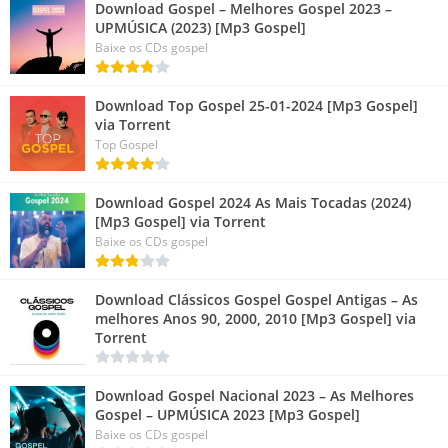
Download Gospel – Melhores Gospel 2023 –
UPMÚSICA (2023) [Mp3 Gospel]
Baixe os CDs gospel
Download Top Gospel 25-01-2024 [Mp3 Gospel]
via Torrent
Top Gospel
Download Gospel 2024 As Mais Tocadas (2024)
[Mp3 Gospel] via Torrent
Baixe os CDs gospel
Download Clássicos Gospel Gospel Antigas – As
melhores Anos 90, 2000, 2010 [Mp3 Gospel] via
Torrent
Download Gospel Nacional 2023 – As Melhores
Gospel – UPMÚSICA 2023 [Mp3 Gospel]
Baixe os CDs gospel