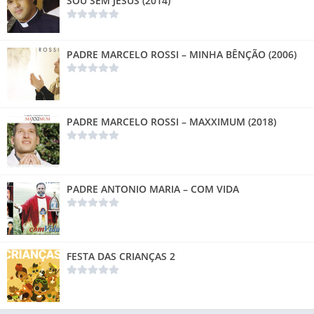
SOU SEM JESUS (2014)
PADRE MARCELO ROSSI – MINHA BÊNÇÃO (2006)
PADRE MARCELO ROSSI – MAXXIMUM (2018)
PADRE ANTONIO MARIA – COM VIDA
FESTA DAS CRIANÇAS 2