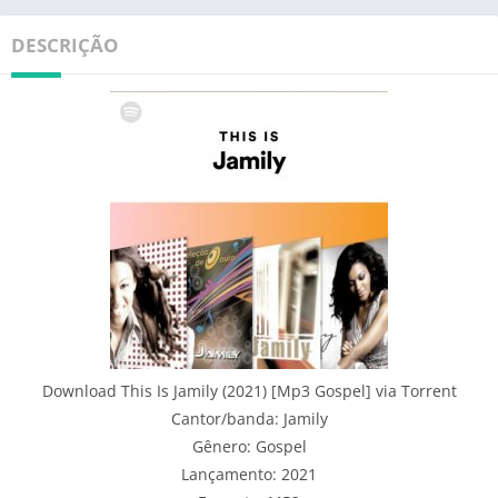
DESCRIÇÃO
Download This Is Jamily (2021) [Mp3 Gospel] via Torrent
Cantor/banda: Jamily
Gênero: Gospel
Lançamento: 2021