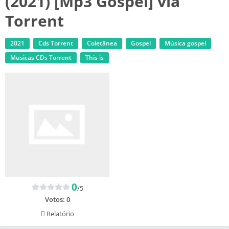
(2021) [Mp3 Gospel] via
Torrent
2021
Cds Torrent
Coletânea
Gospel
Música gospel
‎Musicas CDs Torrent
This is
0
/5
Votos:
0
Relatório