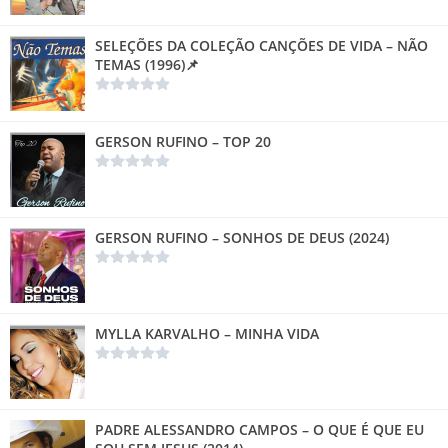
SELEÇÕES DA COLEÇÃO CANÇÕES DE VIDA – NÃO
TEMAS (1996)📌
GERSON RUFINO – TOP 20
GERSON RUFINO – SONHOS DE DEUS (2024)
MYLLA KARVALHO – MINHA VIDA
PADRE ALESSANDRO CAMPOS – O QUE É QUE EU