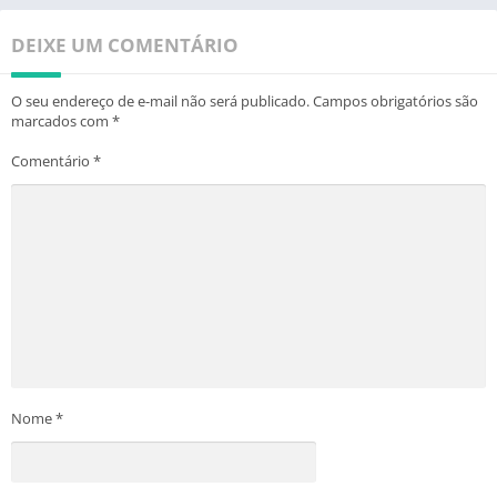
DEIXE UM COMENTÁRIO
O seu endereço de e-mail não será publicado.
Campos obrigatórios são
marcados com
*
Comentário
*
Nome
*