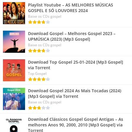
Playlist Youtube – AS MELHORES MÚSICAS
GOSPEL E SÓ LOUVORES 2024
Baixe os CDs gospel
Download Gospel – Melhores Gospel 2023 –
UPMÚSICA (2023) [Mp3 Gospel]
Baixe os CDs gospel
Download Top Gospel 25-01-2024 [Mp3 Gospel]
via Torrent
Top Gospel
Download Gospel 2024 As Mais Tocadas (2024)
[Mp3 Gospel] via Torrent
Baixe os CDs gospel
Download Clássicos Gospel Gospel Antigas – As
melhores Anos 90, 2000, 2010 [Mp3 Gospel] via
Torrent