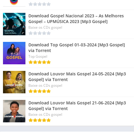
Download Gospel Nacional 2023 – As Melhores
Gospel – UPMÚSICA 2023 [Mp3 Gospel]
Baixe os CDs gospel
Download Top Gospel 01-03-2024 [Mp3 Gospel]
via Torrent
Top Gospel
Download Louvor Mais Gospel 24-05-2024 [Mp3
Gospel] via Torrent
Baixe os CDs gospel
Download Louvor Mais Gospel 21-06-2024 [Mp3
Gospel] via Torrent
Baixe os CDs gospel