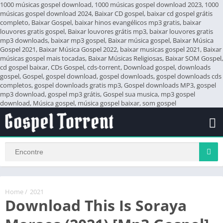
1000 músicas gospel download, 1000 músicas gospel download 2023, 1000
músicas gospel download 2024, Baixar CD gospel, baixar cd gospel grátis
completo, Baixar Gospel, baixar hinos evangélicos mp3 gratis, baixar
louvores gratis gospel, Baixar louvores grátis mp3, baixar louvores gratis
mp3 downloads, baixar mp3 gospel, Baixar música gospel, Baixar Música
Gospel 2021, Baixar Música Gospel 2022, baixar musicas gospel 2021, Baixar
músicas gospel mais tocadas, Baixar Músicas Religiosas, Baixar SOM Gospel,
cd gospel baixar, CDs Gospel, cds-torrent, Download gospel, downloads
gospel, Gospel, gospel download, gospel downloads, gospel downloads cds
completos, gospel downloads gratis mp3, Gospel downloads MP3, gospel
mp3 download, gospel mp3 grátis, Gospel sua musica, mp3 gospel
download, Música gospel, música gospel baixar, som gospel
Home
/
2021
Download This Is Soraya