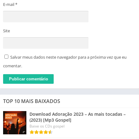
E-mail
*
Site
Salvar meus dados neste navegador para a próxima vez que eu
comentar.
TOP 10 MAIS BAIXADOS
Download Adoração 2023 – As mais tocadas –
(2023) [Mp3 Gospel]
Baixe os CDs gospel