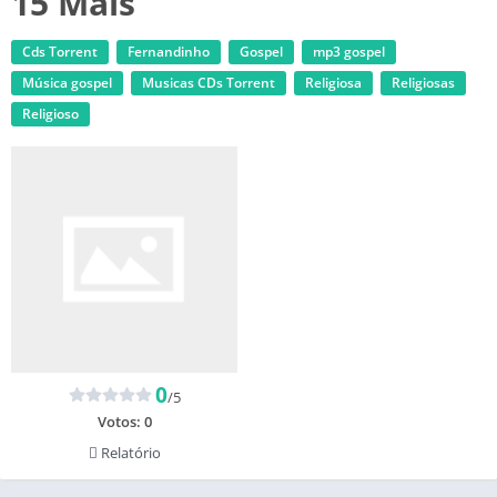
15 Mais
Cds Torrent
Fernandinho
Gospel
mp3 gospel
Música gospel
‎Musicas CDs Torrent
Religiosa
Religiosas
Religioso
0
/5
Votos:
0
Relatório