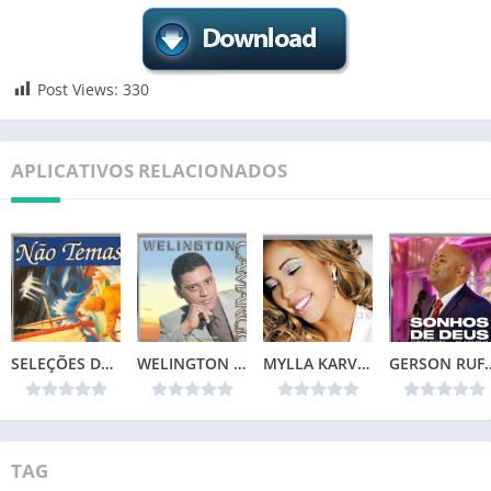
Post Views:
330
APLICATIVOS RELACIONADOS
SELEÇÕES DA COLEÇÃO CANÇÕES DE VIDA – NÃO TEMAS (1996)📌
WELINGTON CAMARGO (1999)
MYLLA KARVALHO – MINHA VIDA
GERSON RUFINO – SONH
TAG