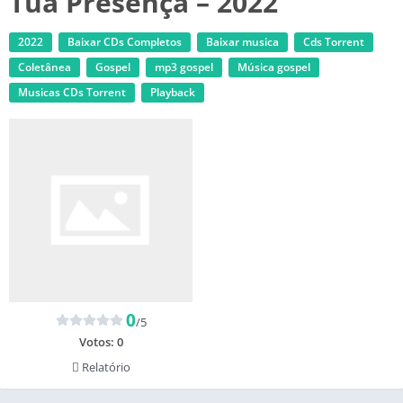
Tua Presença – 2022
2022
Baixar CDs Completos
Baixar musica
Cds Torrent
Coletânea
Gospel
mp3 gospel
Música gospel
‎Musicas CDs Torrent
Playback
0
/5
Votos:
0
Relatório