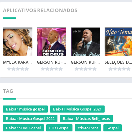
APLICATIVOS RELACIONADOS
MYLLA KARVALHO – MINHA VIDA
GERSON RUFINO – SONHOS DE DEUS (2024)
GERSON RUFINO – TOP 20
SELEÇÕES DA COLEÇÃO CANÇÕES DE VIDA – NÃO TEMAS (1996)📌
TAG
Baixar música gospel
Baixar Música Gospel 2021
Baixar Música Gospel 2022
Baixar Músicas Religiosas
Baixar SOM Gospel
CDs Gospel
cds-torrent
Gospel