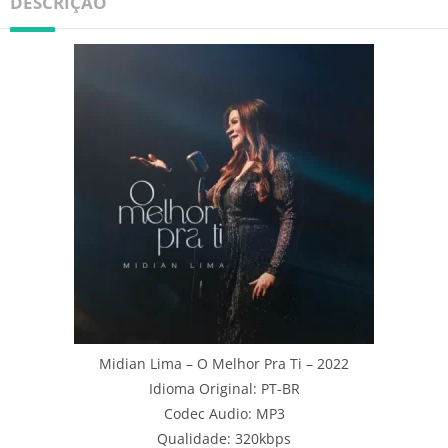
DESCRIÇÃO
Midian Lima – O Melhor Pra Ti – 2022
Idioma Original: PT-BR
Codec Audio: MP3
Qualidade: 320kbps