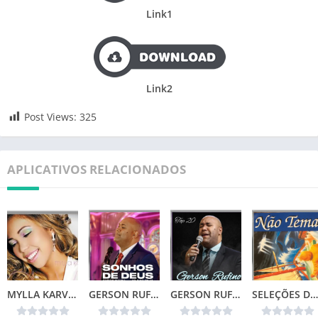
Link1
Link2
Post Views:
325
APLICATIVOS RELACIONADOS
MYLLA KARVALHO – MINHA VIDA
GERSON RUFINO – SONHOS DE DEUS (2024)
GERSON RUFINO – TOP 20
SELEÇÕES DA COLEÇÃO CANÇÕES DE VIDA – NÃO TEMAS (1996)📌