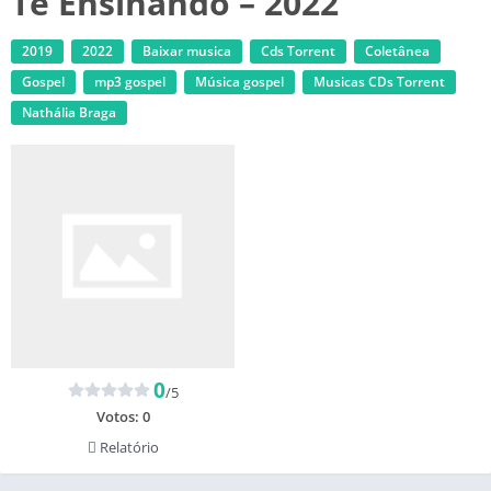
Te Ensinando – 2022
2019
2022
Baixar musica
Cds Torrent
Coletânea
Gospel
mp3 gospel
Música gospel
‎Musicas CDs Torrent
Nathália Braga
0
/5
Votos:
0
Relatório