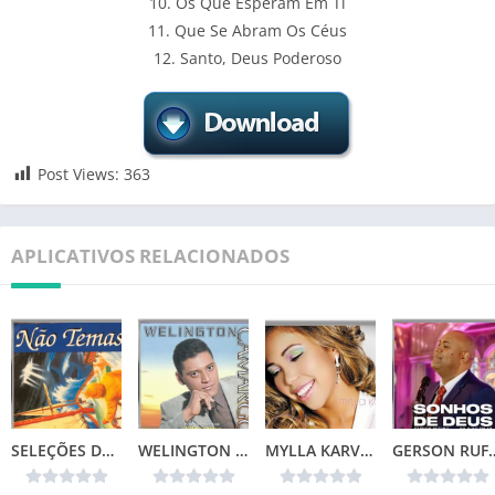
10. Os Que Esperam Em Ti
11. Que Se Abram Os Céus
12. Santo, Deus Poderoso
Post Views:
363
APLICATIVOS RELACIONADOS
SELEÇÕES DA COLEÇÃO CANÇÕES DE VIDA – NÃO TEMAS (1996)📌
WELINGTON CAMARGO (1999)
MYLLA KARVALHO – MINHA VIDA
GERSON RUFINO – SONH