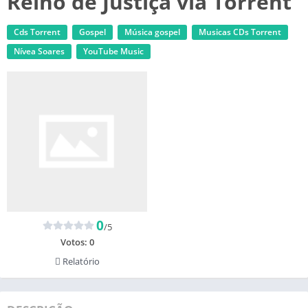
Reino de Justiça via Torrent
Cds Torrent
Gospel
Música gospel
‎Musicas CDs Torrent
Nívea Soares
YouTube Music
0
/5
Votos:
0
Relatório