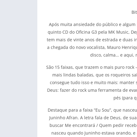
Bi
Após muita ansiedade do público e algum 
quinto CD do Oficina G3 pela MK Music, D
tem mais de vinte anos de estrada e duas 
a chegada do novo vocalista, Mauro Henriq
disco, calma… e aqui,
São 15 faixas, que trazem o mais puro rock 
mais lindas baladas, que os roqueiros s
consegue tudo isso e muito mais: manter su
Deus: fazer do rock uma ferramenta de evan
pés (para q
Destaque para a faixa “Eu Sou”, que nasceu
Juninho Afran. A letra fala de Deus, de su
buscar Me encontrará / Quem pedir recebe
nasceu quando Juninho estava orando, e co