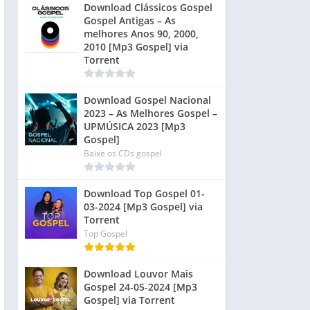
Download Clássicos Gospel
Gospel Antigas – As
melhores Anos 90, 2000,
2010 [Mp3 Gospel] via
Torrent
Download Gospel Nacional
2023 – As Melhores Gospel –
UPMÚSICA 2023 [Mp3
Gospel]
Baixe os CDs gospel
Download Top Gospel 01-
03-2024 [Mp3 Gospel] via
Torrent
Top Gospel
Download Louvor Mais
Gospel 24-05-2024 [Mp3
Gospel] via Torrent