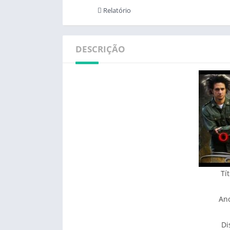
Relatório
DESCRIÇÃO
Tí
An
Di