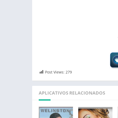
Post Views:
279
APLICATIVOS RELACIONADOS