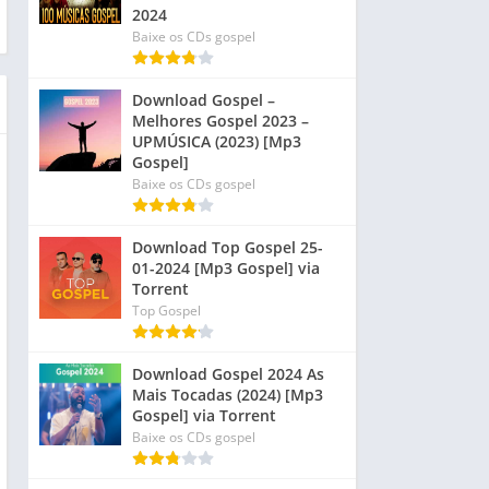
2024
Baixe os CDs gospel
Download Gospel –
Melhores Gospel 2023 –
UPMÚSICA (2023) [Mp3
Gospel]
Baixe os CDs gospel
Download Top Gospel 25-
01-2024 [Mp3 Gospel] via
Torrent
Top Gospel
Download Gospel 2024 As
Mais Tocadas (2024) [Mp3
Gospel] via Torrent
Baixe os CDs gospel