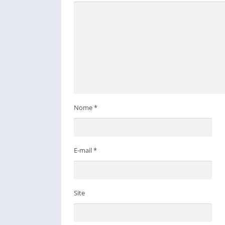
Nome
*
E-mail
*
Site