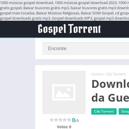
1000 músicas gospel download, 1000 músicas gospel download 2023, 1000 mús
gratis gospel, Baixar louvores grátis mp3, baixar louvores gratis mp3 down
gospel mais tocadas, Baixar Músicas Religiosas, Baixar SOM Gospel, cd gos
gospel downloads gratis mp3, Gospel downloads MP3, gospel mp3 download,
Home
/
Cds Torrent
Downlo
da Gue
Cds Torrent
Gosp
0
/5
Votos:
0