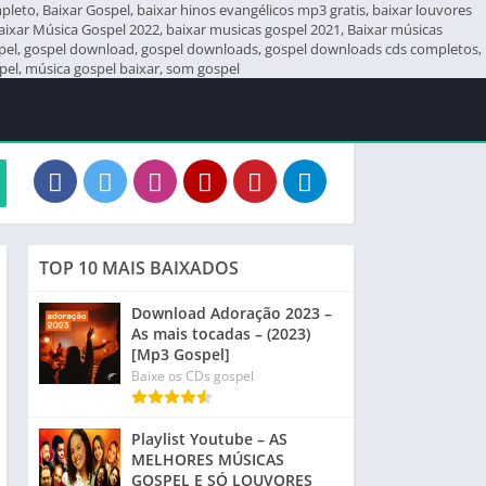
eto, Baixar Gospel, baixar hinos evangélicos mp3 gratis, baixar louvores
Baixar Música Gospel 2022, baixar musicas gospel 2021, Baixar músicas
ospel, gospel download, gospel downloads, gospel downloads cds completos,
el, música gospel baixar, som gospel
TOP 10 MAIS BAIXADOS
Download Adoração 2023 –
As mais tocadas – (2023)
[Mp3 Gospel]
Baixe os CDs gospel
Playlist Youtube – AS
MELHORES MÚSICAS
GOSPEL E SÓ LOUVORES