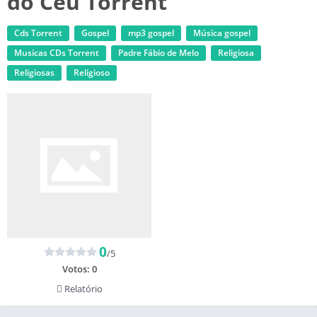
do Céu Torrent
Cds Torrent
Gospel
mp3 gospel
Música gospel
‎Musicas CDs Torrent
Padre Fábio de Melo
Religiosa
Religiosas
Religioso
0
/5
Votos:
0
Relatório