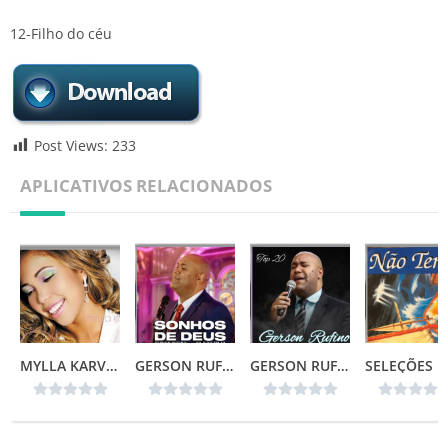
12-Filho do céu
Post Views:
233
APLICATIVOS RELACIONADOS
MYLLA KARVALHO – MINHA VIDA
GERSON RUFINO – SONHOS DE DEUS (2024)
GERSON RUFINO – TOP 20
SELEÇ