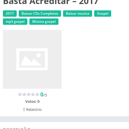
Basta Acreditar – 2017
2017
Baixar CDs Completos
Baixar musica
Gospel
mp3 gospel
Música gospel
0
/5
Votos:
0
Relatório