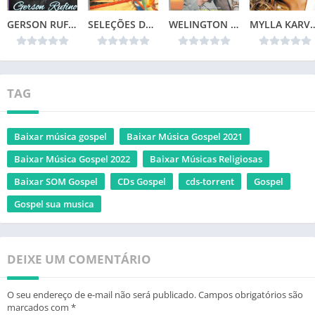
GERSON RUFINO – TOP 20
SELEÇÕES DA COLEÇÃO CANÇÕES DE VIDA – NÃO TEMAS (1996)📌
WELINGTON CAMARGO (1999)
MYLLA KARVALHO – 
TAG
Baixar música gospel
Baixar Música Gospel 2021
Baixar Música Gospel 2022
Baixar Músicas Religiosas
Baixar SOM Gospel
CDs Gospel
cds-torrent
Gospel
Gospel sua musica
DEIXE UM COMENTÁRIO
O seu endereço de e-mail não será publicado.
Campos obrigatórios são
marcados com
*