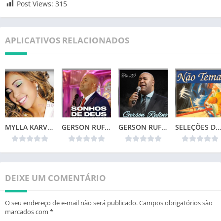
Post Views:
315
APLICATIVOS RELACIONADOS
MYLLA KARVALHO – MINHA VIDA
GERSON RUFINO – SONHOS DE DEUS (2024)
GERSON RUFINO – TOP 20
SELEÇÕES DA COLEÇÃO CANÇÕES DE VIDA – NÃO TEMAS (1996)📌
DEIXE UM COMENTÁRIO
O seu endereço de e-mail não será publicado.
Campos obrigatórios são
marcados com
*