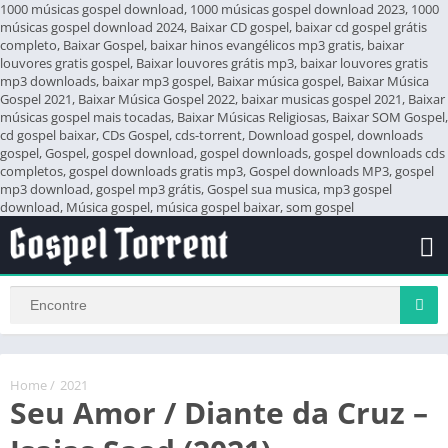
1000 músicas gospel download, 1000 músicas gospel download 2023, 1000
músicas gospel download 2024, Baixar CD gospel, baixar cd gospel grátis
completo, Baixar Gospel, baixar hinos evangélicos mp3 gratis, baixar
louvores gratis gospel, Baixar louvores grátis mp3, baixar louvores gratis
mp3 downloads, baixar mp3 gospel, Baixar música gospel, Baixar Música
Gospel 2021, Baixar Música Gospel 2022, baixar musicas gospel 2021, Baixar
músicas gospel mais tocadas, Baixar Músicas Religiosas, Baixar SOM Gospel,
cd gospel baixar, CDs Gospel, cds-torrent, Download gospel, downloads
gospel, Gospel, gospel download, gospel downloads, gospel downloads cds
completos, gospel downloads gratis mp3, Gospel downloads MP3, gospel
mp3 download, gospel mp3 grátis, Gospel sua musica, mp3 gospel
download, Música gospel, música gospel baixar, som gospel
Home
/
2021
Seu Amor / Diante da Cruz –