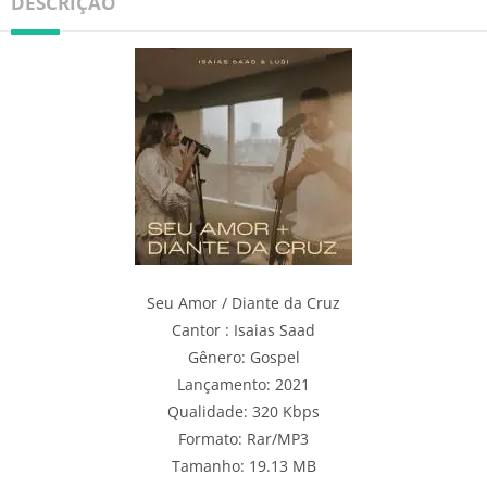
DESCRIÇÃO
Seu Amor / Diante da Cruz
Cantor : Isaias Saad
Gênero: Gospel
Lançamento: 2021
Qualidade: 320 Kbps
Formato: Rar/MP3
Tamanho: 19.13 MB