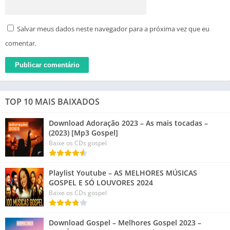
Salvar meus dados neste navegador para a próxima vez que eu
comentar.
TOP 10 MAIS BAIXADOS
Download Adoração 2023 – As mais tocadas –
(2023) [Mp3 Gospel]
Baixe os CDs gospel
Playlist Youtube – AS MELHORES MÚSICAS
GOSPEL E SÓ LOUVORES 2024
Baixe os CDs gospel
Download Gospel – Melhores Gospel 2023 –