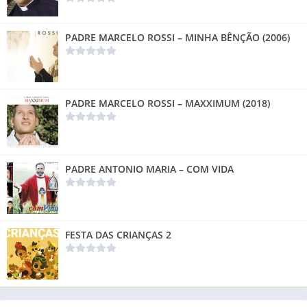
PADRE MARCELO ROSSI – MINHA BÊNÇÃO (2006)
PADRE MARCELO ROSSI – MAXXIMUM (2018)
PADRE ANTONIO MARIA – COM VIDA
FESTA DAS CRIANÇAS 2