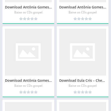
Download Antônia Gomes – É Na Hora de Deus (2021) [Mp3 Gospel] via Torrent
Download Antônia Gomes – Questiona ou Adora (2022) [Mp3 Gospel] via Torrent
Baixe os CDs gospel
Baixe os CDs gospel
Download Antônia Gomes – Sou Teu Deus (2022) [Mp3 Gospel] via Torrent
Download Eula Cris – Chegou (2021) [Mp3 Gospel] via Torrent
Baixe os CDs gospel
Baixe os CDs gospel