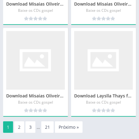
Download Misaias Oliveira – Escritor (2020) [Mp3 Gospel] via Torrent
Download Misaias Oliveira – Amor da Minha Vida (PLAYBACK) (2022) [Mp3 Gospel] via Torrent
Baixe os CDs gospel
Baixe os CDs gospel
Download Misaias Oliveira – Amor da Minha Vida (2022) [Mp3 Gospel] via Torrent
Download Layslla Thays feat. Marcos e Matteus – Me Abraça (2021) [Mp3 Gospel] via Torrent
Baixe os CDs gospel
Baixe os CDs gospel
1
2
3
…
21
Próximo »