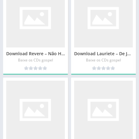
Download Revere – Não Há Nome Maior (2021) [Mp3 Gospel] via Torrent
Download Lauriete – De Joelhos (2021) [Mp3 Gospel] via Torrent
Baixe os CDs gospel
Baixe os CDs gospel