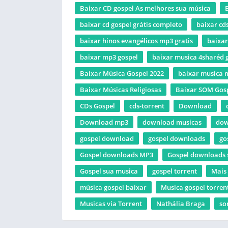
Baixar CD gospel As melhores sua música
baixar cd gospel grátis completo
baixar cd
baixar hinos evangélicos mp3 gratis
baixar
baixar mp3 gospel
baixar musica 4sharéd g
Baixar Música Gospel 2022
baixar musica 
Baixar Músicas Religiosas
Baixar SOM Gos
CDs Gospel
cds-torrent
Download
Download mp3
download musicas
dow
gospel download
gospel downloads
go
Gospel downloads MP3
Gospel downloads 
Gospel sua musica
gospel torrent
Mais
música gospel baixar
Musica gospel torren
Musicas via Torrent
Nathália Braga
so