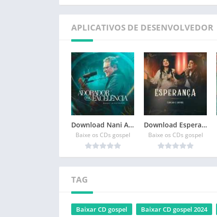
APLICATIVOS DE DESENVOLVEDOR
Download Nani Azevedo – Adorador por Excelência Ao Vivo [Mp3 Gospel]
Download Esperança Canção e Louvor [Mp3 Gospel]
Baixe os CDs gospel
Baixe os CDs gospel
TAG
Baixar CD gospel
Baixar CD gospel 2024