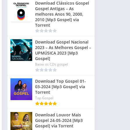
Download Clássicos Gospel
Gospel Antigas – As
melhores Anos 90, 2000,
2010 [Mp3 Gospel] via
Torrent
Download Gospel Nacional
2023 – As Melhores Gospel –
UPMÚSICA 2023 [Mp3
Gospel]
Baixe os CDs gospel
Download Top Gospel 01-
03-2024 [Mp3 Gospel] via
Torrent
Top Gospel
Download Louvor Mais
Gospel 24-05-2024 [Mp3
Gospel] via Torrent