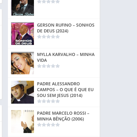
GERSON RUFINO – SONHOS
DE DEUS (2024)
MYLLA KARVALHO – MINHA
VIDA
PADRE ALESSANDRO
CAMPOS – O QUE É QUE EU
SOU SEM JESUS (2014)
PADRE MARCELO ROSSI –
MINHA BÊNÇÃO (2006)