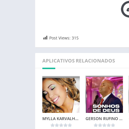
Post Views:
315
APLICATIVOS RELACIONADOS
MYLLA KARVALHO – MINHA VIDA
GERSON RUFINO – SONHOS DE DEUS (2024)