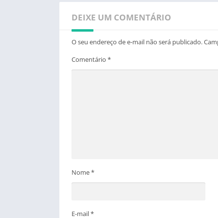
DEIXE UM COMENTÁRIO
O seu endereço de e-mail não será publicado.
Camp
Comentário
*
Nome
*
E-mail
*