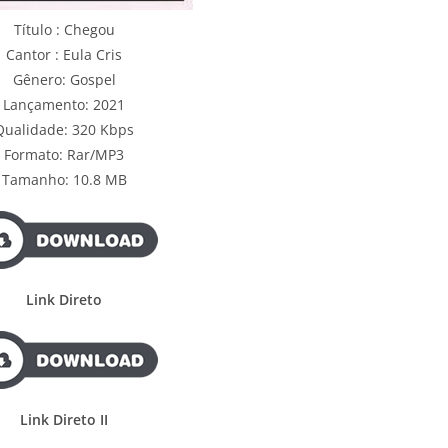
Título : Chegou
Cantor : Eula Cris
Gênero: Gospel
Lançamento: 2021
Qualidade: 320 Kbps
Formato: Rar/MP3
Tamanho: 10.8 MB
Link Direto
Link Direto II