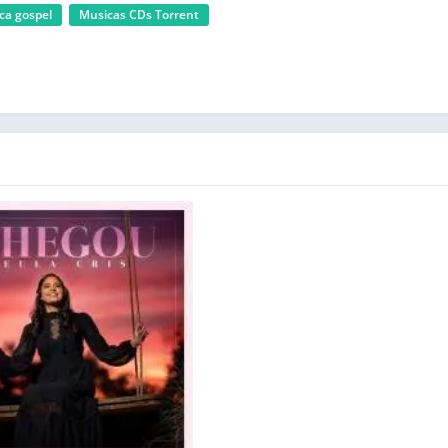
ca gospel
‎Musicas CDs Torrent