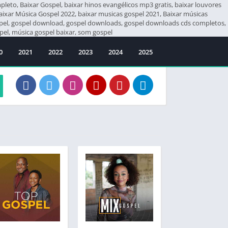
eto, Baixar Gospel, baixar hinos evangélicos mp3 gratis, baixar louvores
Baixar Música Gospel 2022, baixar musicas gospel 2021, Baixar músicas
ospel, gospel download, gospel downloads, gospel downloads cds completos,
el, música gospel baixar, som gospel
0
2021
2022
2023
2024
2025